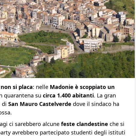
non si placa
: nelle
Madonie è scoppiato un
in quarantena su
circa 1.400 abitanti
. La gran
 di
San Mauro Castelverde
dove il sindaco ha
ossa.
tagi ci sarebbero alcune
feste clandestine
che si
 party avrebbero partecipato studenti degli istituti