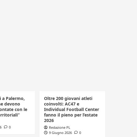
li a Palermo,
Oltre 200 giovani atleti
he devono
coinvolti: AC47 e
ontate con le
Individual Football Center
rritoriali”
fanno il pieno per l’estate
2026
6
0
Redazione PL
9 Giugno 2026
0