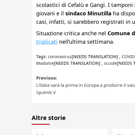
scolastici di Cefalù e Gangi. I tamponi
giovani e il
sindaco Minutilla
ha dispo
casi, infatti, si sarebbero registrati in 
Situazione critica anche nel
Comune di 
triplicati
nell’ultima settimana.
Tags:
coronavirus
[NEEDS TRANSLATION] ,
COVID
Madonie
[NEEDS TRANSLATION] ,
scuole
[NEEDS 
Post
Previous:
L’Italia sarà la prima in Europa a produrre il vac
navigation
Sputnik V
Altre storie