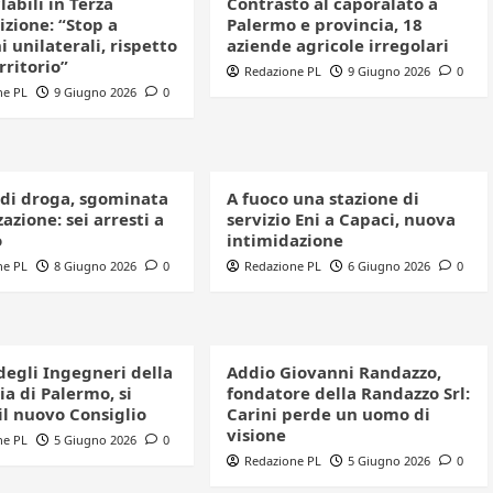
clabili in Terza
Contrasto al caporalato a
izione: “Stop a
Palermo e provincia, 18
i unilaterali, rispetto
aziende agricole irregolari
erritorio”
Redazione PL
9 Giugno 2026
0
ne PL
9 Giugno 2026
0
 di droga, sgominata
A fuoco una stazione di
azione: sei arresti a
servizio Eni a Capaci, nuova
o
intimidazione
ne PL
8 Giugno 2026
0
Redazione PL
6 Giugno 2026
0
degli Ingegneri della
Addio Giovanni Randazzo,
a di Palermo, si
fondatore della Randazzo Srl:
il nuovo Consiglio
Carini perde un uomo di
visione
ne PL
5 Giugno 2026
0
Redazione PL
5 Giugno 2026
0