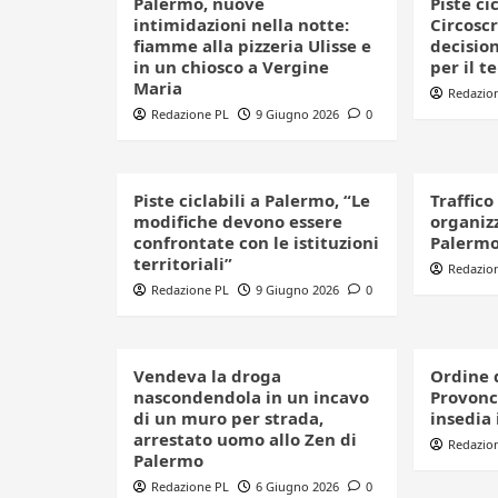
Palermo, nuove
Piste ci
intimidazioni nella notte:
Circoscr
fiamme alla pizzeria Ulisse e
decision
in un chiosco a Vergine
per il t
Maria
Redazio
Redazione PL
9 Giugno 2026
0
Piste ciclabili a Palermo, “Le
Traffico
modifiche devono essere
organizz
confrontate con le istituzioni
Palerm
territoriali”
Redazio
Redazione PL
9 Giugno 2026
0
Vendeva la droga
Ordine 
nascondendola in un incavo
Provonci
di un muro per strada,
insedia 
arrestato uomo allo Zen di
Redazio
Palermo
Redazione PL
6 Giugno 2026
0