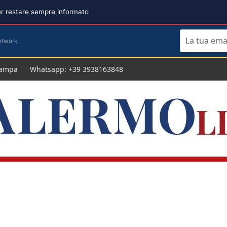
per restare sempre informato
etwork
tampa
Whatsapp: +39 3938163848