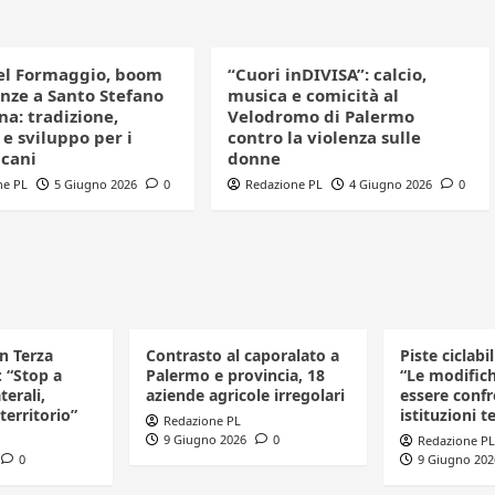
el Formaggio, boom
“Cuori inDIVISA”: calcio,
enze a Santo Stefano
musica e comicità al
a: tradizione,
Velodromo di Palermo
e sviluppo per i
contro la violenza sulle
icani
donne
ne PL
5 Giugno 2026
0
Redazione PL
4 Giugno 2026
0
in Terza
Contrasto al caporalato a
Piste ciclabi
: “Stop a
Palermo e provincia, 18
“Le modific
terali,
aziende agricole irregolari
essere confr
 territorio”
istituzioni te
Redazione PL
9 Giugno 2026
0
Redazione PL
0
9 Giugno 202