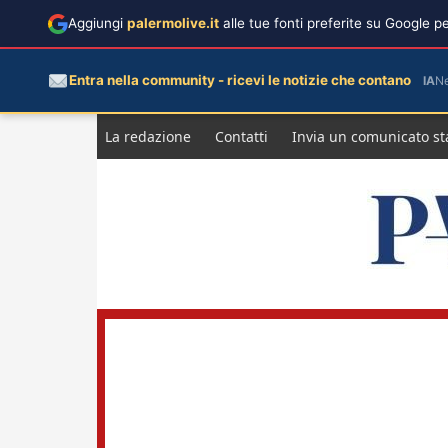
Aggiungi
palermolive.it
alle tue fonti preferite su Google 
Entra nella community - ricevi le notizie che contano
IA
N
Salta
La redazione
Contatti
Invia un comunicato s
al
contenuto