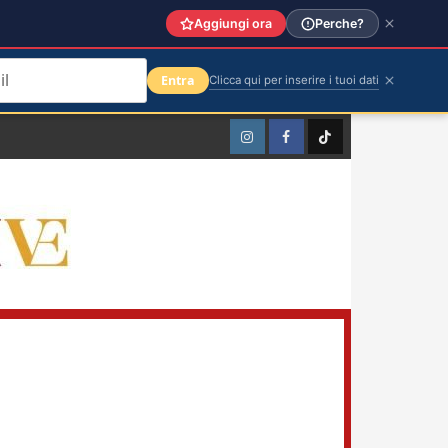
Aggiungi ora
Perche?
Entra
Clicca qui per inserire i tuoi dati
Instagram
Facebook
TikTok