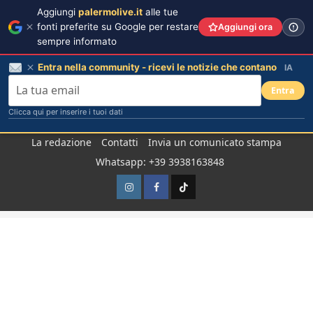
Aggiungi
palermolive.it
alle tue
fonti preferite su Google per restare
Aggiungi ora
sempre informato
Entra nella community - ricevi le notizie che contano
IA
Entra
Clicca qui per inserire i tuoi dati
Salta
La redazione
Contatti
Invia un comunicato stampa
al
Whatsapp: +39 3938163848
contenuto
Instagram
Facebook
TikTok