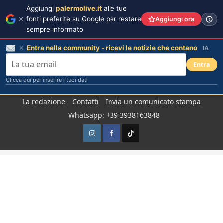
Aggiungi
palermolive.it
alle tue
fonti preferite su Google per restare
Aggiungi ora
sempre informato
Entra nella community - ricevi le notizie che contano
IA
Entra
Clicca qui per inserire i tuoi dati
Salta
La redazione
Contatti
Invia un comunicato stampa
al
Whatsapp: +39 3938163848
contenuto
Instagram
Facebook
TikTok