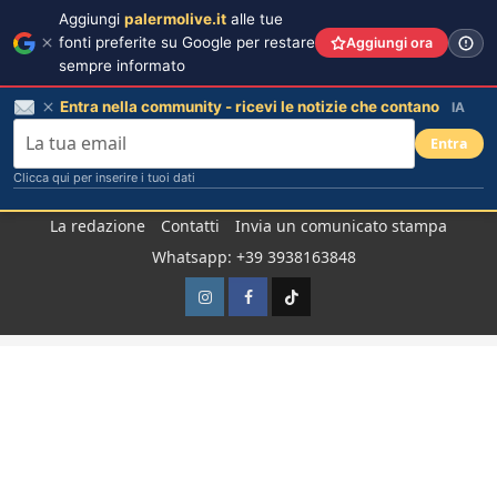
Aggiungi
palermolive.it
alle tue
fonti preferite su Google per restare
Aggiungi ora
sempre informato
Entra nella community - ricevi le notizie che contano
IA
Entra
Clicca qui per inserire i tuoi dati
Salta
La redazione
Contatti
Invia un comunicato stampa
al
Whatsapp: +39 3938163848
contenuto
Instagram
Facebook
TikTok