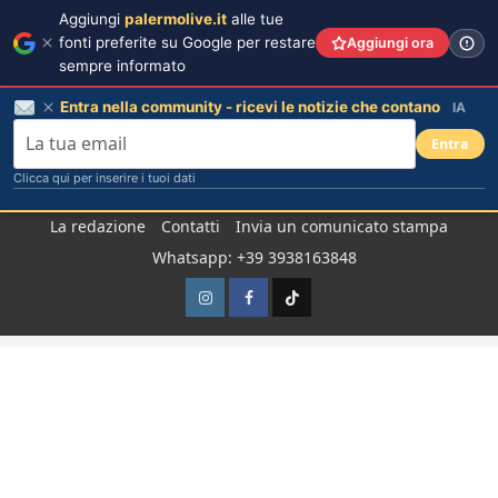
Aggiungi
palermolive.it
alle tue
fonti preferite su Google per restare
Aggiungi ora
sempre informato
Entra nella community - ricevi le notizie che contano
IA
Entra
Clicca qui per inserire i tuoi dati
Salta
La redazione
Contatti
Invia un comunicato stampa
al
Whatsapp: +39 3938163848
contenuto
Instagram
Facebook
TikTok