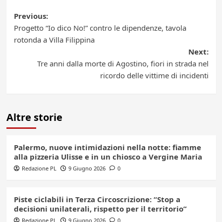
Post
Previous:
Progetto “Io dico No!” contro le dipendenze, tavola
navigation
rotonda a Villa Filippina
Next:
Tre anni dalla morte di Agostino, fiori in strada nel
ricordo delle vittime di incidenti
Altre storie
Palermo, nuove intimidazioni nella notte: fiamme
alla pizzeria Ulisse e in un chiosco a Vergine Maria
Redazione PL
9 Giugno 2026
0
Piste ciclabili in Terza Circoscrizione: “Stop a
decisioni unilaterali, rispetto per il territorio”
Redazione PL
9 Giugno 2026
0