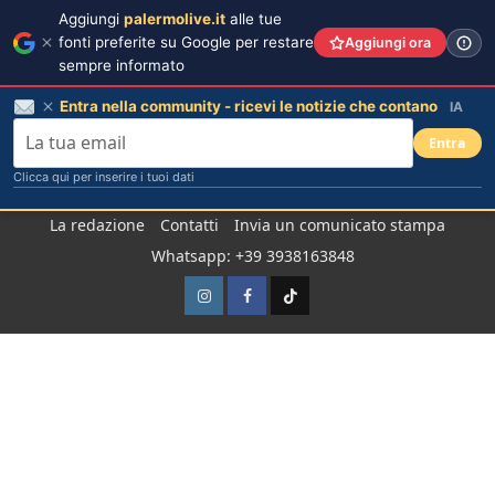
Aggiungi
palermolive.it
alle tue
fonti preferite su Google per restare
Aggiungi ora
sempre informato
Entra nella community - ricevi le notizie che contano
IA
Entra
Clicca qui per inserire i tuoi dati
Salta
La redazione
Contatti
Invia un comunicato stampa
al
Whatsapp: +39 3938163848
contenuto
Instagram
Facebook
TikTok