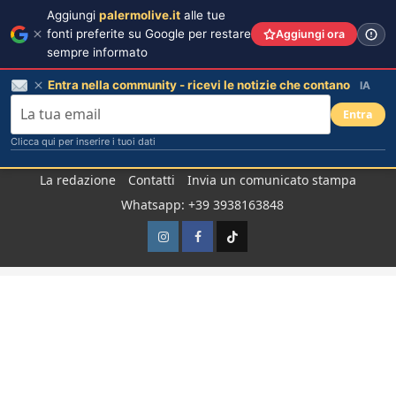
Aggiungi
palermolive.it
alle tue
fonti preferite su Google per restare
Aggiungi ora
sempre informato
Entra nella community - ricevi le notizie che contano
IA
Entra
Clicca qui per inserire i tuoi dati
Salta
La redazione
Contatti
Invia un comunicato stampa
al
Whatsapp: +39 3938163848
contenuto
Instagram
Facebook
TikTok