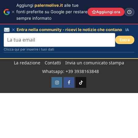
Aggiungi
palermolive.it
alle tue
fonti preferite su Google per restare
Aggiungi ora
sempre informato
Entra nella community - ricevi le notizie che contano
IA
Entra
Clicca qui per inserire i tuoi dati
Salta
La redazione
Contatti
Invia un comunicato stampa
al
Whatsapp: +39 3938163848
contenuto
Instagram
Facebook
TikTok