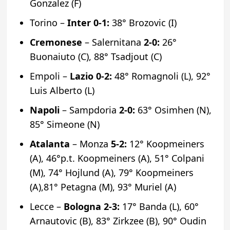
Gonzalez (F)
Torino –
Inter
0-1:
38° Brozovic (I)
Cremonese
– Salernitana
2-0:
26°
Buonaiuto (C), 88° Tsadjout (C)
Empoli –
Lazio
0-2:
48° Romagnoli (L), 92°
Luis Alberto (L)
Napoli
– Sampdoria
2-0:
63° Osimhen (N),
85° Simeone (N)
Atalanta
– Monza
5-2:
12° Koopmeiners
(A), 46°p.t. Koopmeiners (A), 51° Colpani
(M), 74° Hojlund (A), 79° Koopmeiners
(A),81° Petagna (M), 93° Muriel (A)
Lecce –
Bologna
2-3:
17° Banda (L), 60°
Arnautovic (B), 83° Zirkzee (B), 90° Oudin