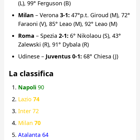
(L), 99° Ferguson (B)
Milan
– Verona
3-1:
47°p.t. Giroud (M), 72°
Faraoni (V), 85° Leao (M), 92° Leao (M)
Roma
– Spezia
2-1:
6° Nikolaou (S), 43°
Zalewski (R), 91° Dybala (R)
Udinese –
Juventus
0-1:
68° Chiesa (J)
La classifica
Napoli
90
Lazio
74
Inter 72
Milan
70
Atalanta 64