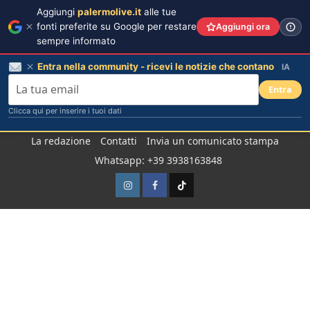
Aggiungi
palermolive.it
alle tue
fonti preferite su Google per restare
Aggiungi ora
sempre informato
Entra nella community - ricevi le notizie che contano
IA
Entra
Clicca qui per inserire i tuoi dati
Salta
La redazione
Contatti
Invia un comunicato stampa
al
Whatsapp: +39 3938163848
contenuto
Instagram
Facebook
TikTok