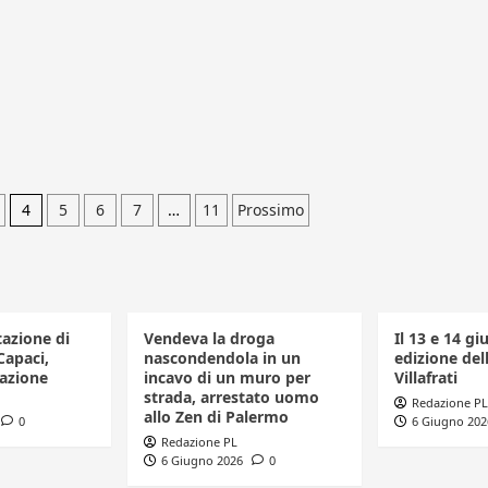
4
5
6
7
…
11
Prossimo
tazione di
Vendeva la droga
Il 13 e 14 gi
Capaci,
nascondendola in un
edizione dell
azione
incavo di un muro per
Villafrati
strada, arrestato uomo
Redazione PL
allo Zen di Palermo
0
6 Giugno 202
Redazione PL
6 Giugno 2026
0