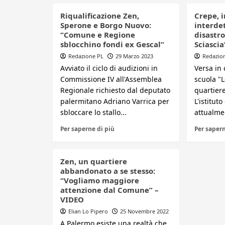
Riqualificazione Zen,
Crepe, i
Sperone e Borgo Nuovo:
interdet
“Comune e Regione
disastr
sblocchino fondi ex Gescal”
Sciascia
Redazione PL
29 Marzo 2023
Redazio
Avviato il ciclo di audizioni in
Versa in 
Commissione IV all'Assemblea
scuola "
Regionale richiesto dal deputato
quartier
palermitano Adriano Varrica per
L'istitut
sbloccare lo stallo...
attualmen
Per saperne di più
Per sapern
Zen, un quartiere
abbandonato a se stesso:
“Vogliamo maggiore
attenzione dal Comune” –
VIDEO
Elian Lo Pipero
25 Novembre 2022
A Palermo esiste una realtà che