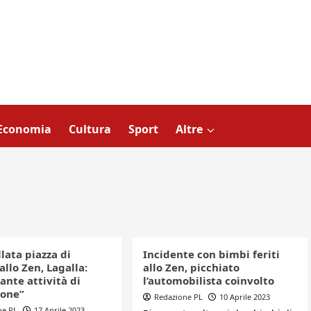
Economia
Cultura
Sport
Altre
lata piazza di
Incidente con bimbi feriti
allo Zen, Lagalla:
allo Zen, picchiato
ante attività di
l’automobilista coinvolto
ione”
Redazione PL
10 Aprile 2023
ne PL
17 Aprile 2023