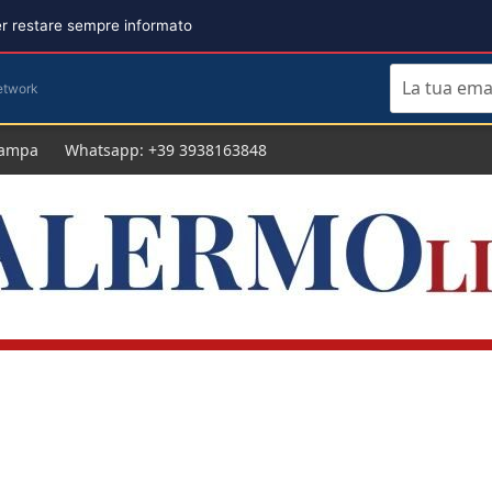
per restare sempre informato
etwork
tampa
Whatsapp: +39 3938163848