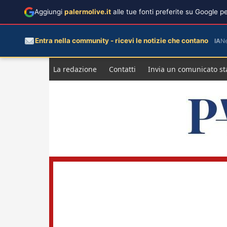
Aggiungi
palermolive.it
alle tue fonti preferite su Google 
Entra nella community - ricevi le notizie che contano
IA
N
Salta
La redazione
Contatti
Invia un comunicato s
al
contenuto