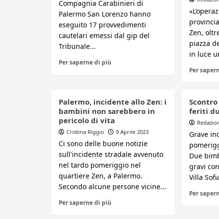
Compagnia Carabinieri di
«L’opera
Palermo San Lorenzo hanno
provincia
eseguito 17 provvedimenti
Zen, oltr
cautelari emessi dal gip del
piazza d
Tribunale...
in luce un
Per saperne di più
Per sapern
Palermo, incidente allo Zen: i
Scontro 
bambini non sarebbero in
feriti d
pericolo di vita
Redazio
Cristina Riggio
9 Aprile 2023
Grave inc
Ci sono delle buone notizie
pomerigg
sull'incidente stradale avvenuto
Due bimbi
nel tardo pomeriggio nel
gravi con
quartiere Zen, a Palermo.
Villa Sofia
Secondo alcune persone vicine...
Per sapern
Per saperne di più