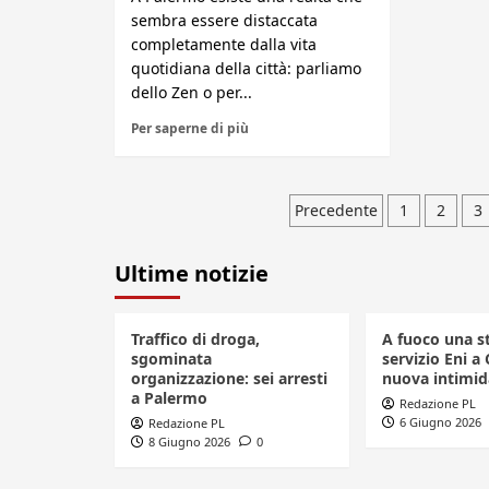
sembra essere distaccata
completamente dalla vita
quotidiana della città: parliamo
dello Zen o per...
Per saperne di più
Paginazione
Precedente
1
2
3
degli
Ultime notizie
articoli
Traffico di droga,
A fuoco una s
sgominata
servizio Eni a 
organizzazione: sei arresti
nuova intimid
a Palermo
Redazione PL
6 Giugno 2026
Redazione PL
8 Giugno 2026
0