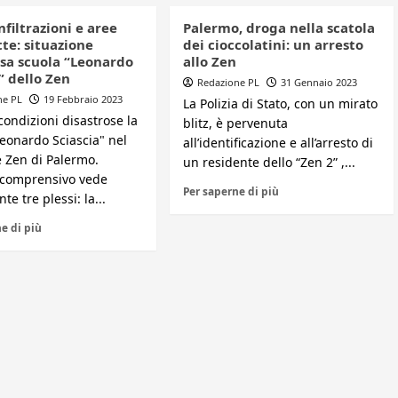
nfiltrazioni e aree
Palermo, droga nella scatola
te: situazione
dei cioccolatini: un arresto
osa scuola “Leonardo
allo Zen
” dello Zen
Redazione PL
31 Gennaio 2023
ne PL
19 Febbraio 2023
La Polizia di Stato, con un mirato
condizioni disastrose la
blitz, è pervenuta
Leonardo Sciascia" nel
all’identificazione e all’arresto di
e Zen di Palermo.
un residente dello “Zen 2” ,...
o comprensivo vede
Per saperne di più
te tre plessi: la...
e di più