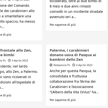
Ricoverato, oltre ai due bimbi di
zione del Comando
8 mesi e due anni rimasti
le dei carabinieri allo
coinvolti in un incidente stradale
e a smantellare una
avvenuto ieri a...
ello spaccio, ha messo
Per saperne di più
...
e di più
frontale allo Zen,
Palermo, i carabinieri
ue bimbi
donano uova di Pasqua ai
bambini dello Zen
ne PL
9 Aprile 2023
Redazione PL
6 Aprile 2023
idente, nel tardo
Anche per questa Pasqua, la
io, allo Zen, a Palermo.
consolidata e fruttuosa
 sono ricoverati in
collaborazione fra l’Arma dei
dizioni all'ospedale di
Carabinieri e l’associazione
...
“L’Albero della Vita Onlus” ha...
e di più
Per saperne di più