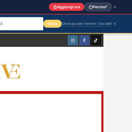
Aggiungi ora
Perche?
Entra
Clicca qui per inserire i tuoi dati
Instagram
Facebook
TikTok