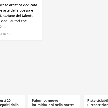
esse artistica dedicata
le arte della poesia e
rizzazione del talento
o degli autori che
 i...
e di più
erti 20
Palermo, nuove
Piste ciclabil
polti dalla
intimidazioni nella notte:
Circoscrizio