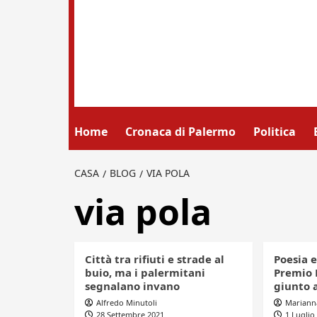
Home
Cronaca di Palermo
Politica
CASA
BLOG
VIA POLA
via pola
Città tra rifiuti e strade al
Poesia e
buio, ma i palermitani
Premio 
segnalano invano
giunto a
Alfredo Minutoli
Mariann
28 Settembre 2021
1 Luglio