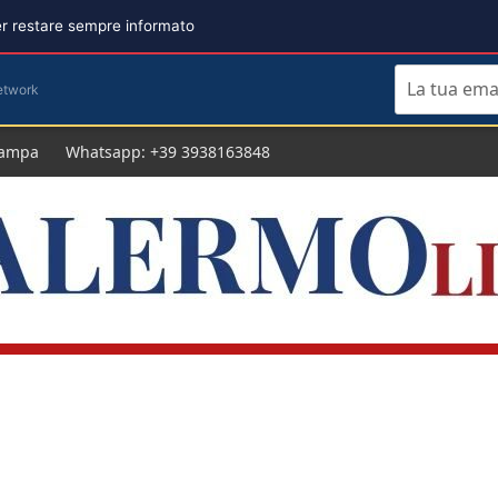
per restare sempre informato
etwork
tampa
Whatsapp: +39 3938163848