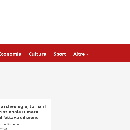
Economia
Cultura
Sport
Altre
 archeologia, torna il
Nazionale Himera
ll’ottava edizione
a La Barbera
 2020