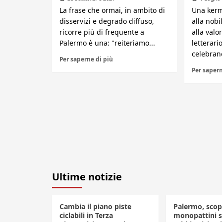
La frase che ormai, in ambito di
Una kerm
disservizi e degrado diffuso,
alla nobi
ricorre più di frequente a
alla valo
Palermo è una: "reiteriamo...
letterari
celebrano
Per saperne di più
Per sapern
Ultime notizie
Cambia il piano piste
Palermo, scop
ciclabili in Terza
monopattini se