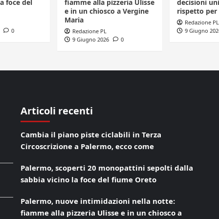
a foce del
fiamme alla pizzeria Ulisse
decisioni uni
e in un chiosco a Vergine
rispetto per 
Maria
Redazione PL
0
9 Giugno 202
Redazione PL
9 Giugno 2026
0
Articoli recenti
Cambia il piano piste ciclabili in Terza
Circoscrizione a Palermo, ecco come
Palermo, scoperti 20 monopattini sepolti dalla
sabbia vicino la foce del fiume Oreto
Palermo, nuove intimidazioni nella notte:
fiamme alla pizzeria Ulisse e in un chiosco a