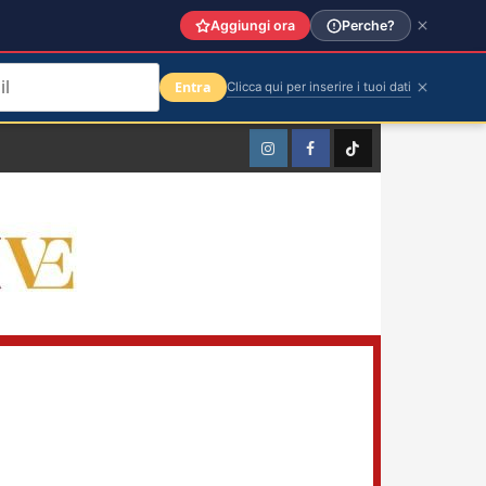
Aggiungi ora
Perche?
Entra
Clicca qui per inserire i tuoi dati
Instagram
Facebook
TikTok