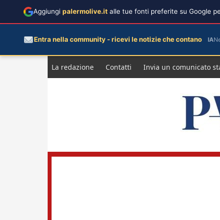
Aggiungi
palermolive.it
alle tue fonti preferite su Google 
Entra nella community - ricevi le notizie che contano
IA
N
Salta
La redazione
Contatti
Invia un comunicato s
al
contenuto