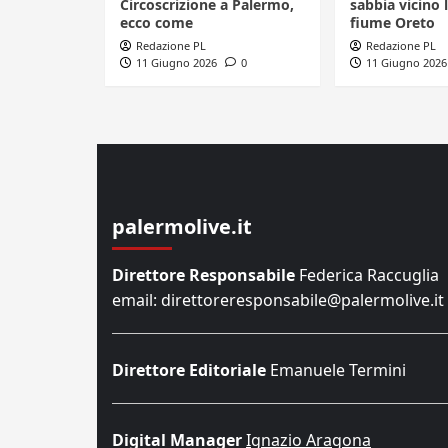
Circoscrizione a Palermo,
sabbia vicino l
ecco come
fiume Oreto
Redazione PL
Redazione PL
11 Giugno 2026
0
11 Giugno 2026
palermolive.it
Direttore Responsabile
Federica Raccuglia
email: direttoreresponsabile@palermolive.it
Direttore Editoriale
Emanuele Termini
Digital Manager
Ignazio Aragona