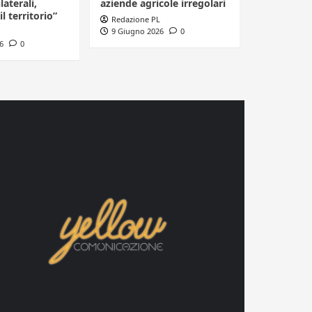
laterali,
aziende agricole irregolari
il territorio”
Redazione PL
9 Giugno 2026
0
6
0