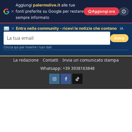
Aggiungi
palermolive.it
alle tue
fonti preferite su Google per restare
Aggiungi ora
sempre informato
Entra nella community - ricevi le notizie che contano
IA
Entra
Clicca qui per inserire i tuoi dati
Salta
La redazione
Contatti
Invia un comunicato stampa
al
Whatsapp: +39 3938163848
contenuto
Instagram
Facebook
TikTok