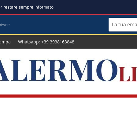
per restare sempre informato
etwork
tampa
Whatsapp: +39 3938163848