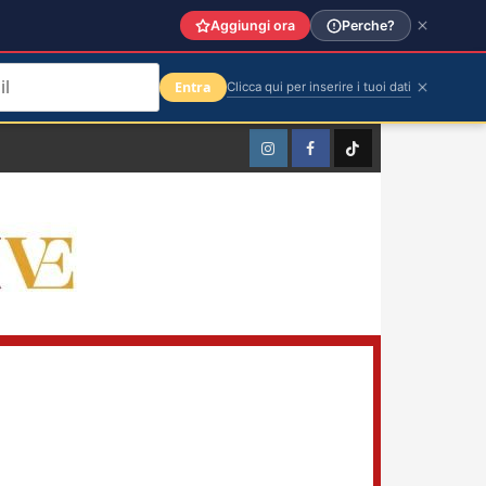
Aggiungi ora
Perche?
Entra
Clicca qui per inserire i tuoi dati
Instagram
Facebook
TikTok