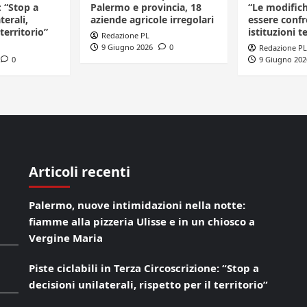
: “Stop a
Palermo e provincia, 18
“Le modific
terali,
aziende agricole irregolari
essere confr
 territorio”
istituzioni te
Redazione PL
9 Giugno 2026
0
Redazione PL
0
9 Giugno 202
Articoli recenti
Palermo, nuove intimidazioni nella notte:
fiamme alla pizzeria Ulisse e in un chiosco a
Vergine Maria
Piste ciclabili in Terza Circoscrizione: “Stop a
decisioni unilaterali, rispetto per il territorio”