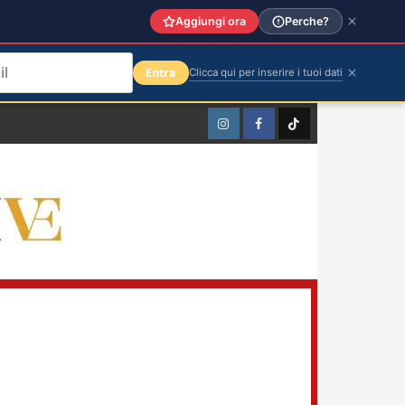
Aggiungi ora
Perche?
Entra
Clicca qui per inserire i tuoi dati
Instagram
Facebook
TikTok