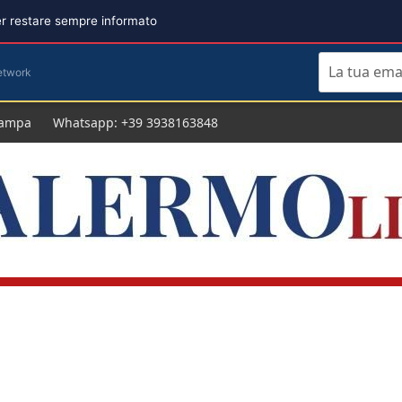
per restare sempre informato
etwork
tampa
Whatsapp: +39 3938163848