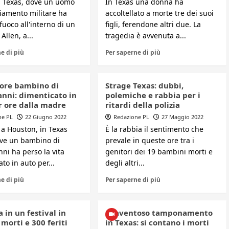
n Texas, dove un uomo
In Texas una donna ha
liamento militare ha
accoltellato a morte tre dei suoi
 fuoco all'interno di un
figli, ferendone altri due. La
Allen, a...
tragedia è avvenuta a...
e di più
Per saperne di più
ore bambino di
Strage Texas: dubbi,
anni: dimenticato in
polemiche e rabbia per i
r ore dalla madre
ritardi della polizia
ne PL
22 Giugno 2022
Redazione PL
27 Maggio 2022
 a Houston, in Texas
È la rabbia il sentimento che
ove un bambino di
prevale in queste ore tra i
ni ha perso la vita
genitori dei 19 bambini morti e
to in auto per...
degli altri...
e di più
Per saperne di più
 in un festival in
Spaventoso tamponamento
 morti e 300 feriti
in Texas: si contano i morti