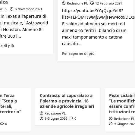
alca
Redazione PL
12 Febbraio 2021
ne PL
6 Novembre 2021
https://youtu.be/YYqQcjgYeI8?
in Texas all'apertura di
list=TLPQMTIwMjIwMjH4w4oo9DLX
al musicale, l'Astroworld
E’ salito ad almeno sei morti ed
di Houston. Almeno 8 i
almeno 65 feriti il bilancio di un
tre 300 i...
maxi tamponamento a catena
causato...
e di più
Per saperne di più
in Terza
Contrasto al caporalato a
Piste ciclabi
: “Stop a
Palermo e provincia, 18
“Le modific
terali,
aziende agricole irregolari
essere confr
 territorio”
istituzioni te
Redazione PL
9 Giugno 2026
0
Redazione PL
0
9 Giugno 202