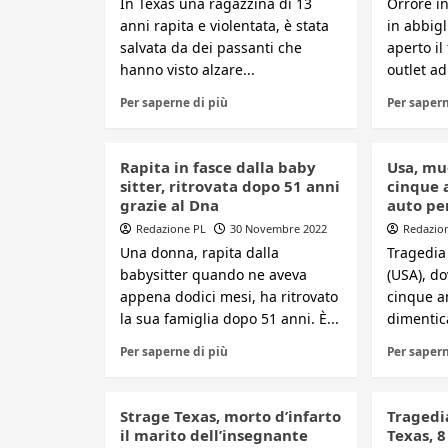
In Texas una ragazzina di 13
Orrore i
anni rapita e violentata, è stata
in abbig
salvata da dei passanti che
aperto il
hanno visto alzare...
outlet ad 
Per saperne di più
Per sapern
Rapita in fasce dalla baby
Usa, mu
sitter, ritrovata dopo 51 anni
cinque 
grazie al Dna
auto pe
Redazione PL
30 Novembre 2022
Redazio
Una donna, rapita dalla
Tragedia
babysitter quando ne aveva
(USA), d
appena dodici mesi, ha ritrovato
cinque an
la sua famiglia dopo 51 anni. È...
dimentica
Per saperne di più
Per sapern
Strage Texas, morto d’infarto
Tragedia
il marito dell’insegnante
Texas, 8