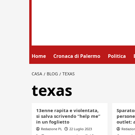
Home
Cronaca di Palermo
Politica
CASA
BLOG
TEXAS
texas
13enne rapita e violentata,
Sparator
si salva scrivendo “help me”
persone 
in un foglietto
outlet: 
Redazione PL
22 Luglio 2023
Redazio