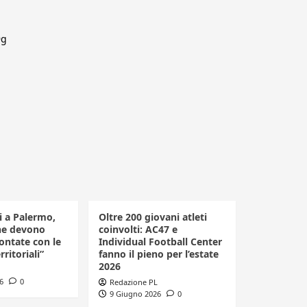
9g
li a Palermo,
Oltre 200 giovani atleti
he devono
coinvolti: AC47 e
ontate con le
Individual Football Center
rritoriali”
fanno il pieno per l’estate
2026
6
0
Redazione PL
9 Giugno 2026
0