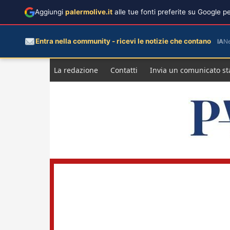
Aggiungi
palermolive.it
alle tue fonti preferite su Google 
Entra nella community - ricevi le notizie che contano
IA
N
Salta
La redazione
Contatti
Invia un comunicato s
al
contenuto