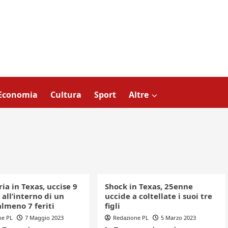
Economia
Cultura
Sport
Altre
ia in Texas, uccise 9
Shock in Texas, 25enne
all’interno di un
uccide a coltellate i suoi tre
almeno 7 feriti
figli
ne PL
7 Maggio 2023
Redazione PL
5 Marzo 2023