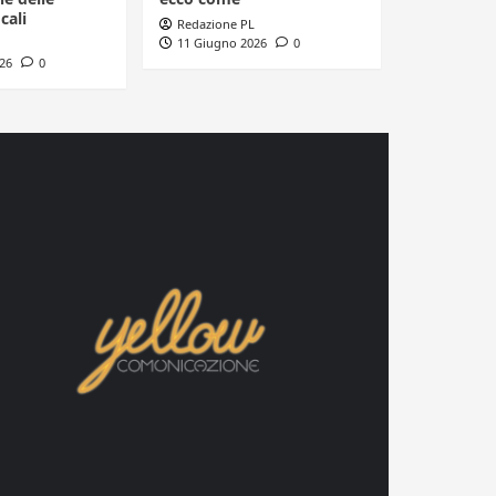
cali
Redazione PL
11 Giugno 2026
0
26
0