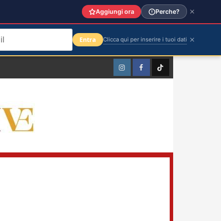
Aggiungi ora
Perche?
Entra
Clicca qui per inserire i tuoi dati
Instagram
Facebook
TikTok