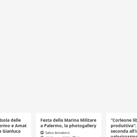
Isola delle
Festa della Marina Militare
“Corleone li
ermo e Amat
a Palermo, la photogallery
produttiva”:
a Gianluca
seconda all’
Salvo Annaloro
valorizzazio