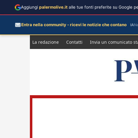
Aggiungi
palermolive.it
alle tue fonti preferite su Google 
Entra nella community - ricevi le notizie che contano
IA
N
Salta
La redazione
Contatti
Invia un comunicato s
al
contenuto