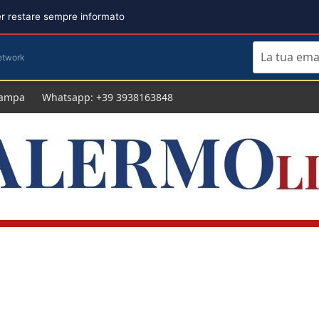
per restare sempre informato
etwork
tampa
Whatsapp: +39 3938163848