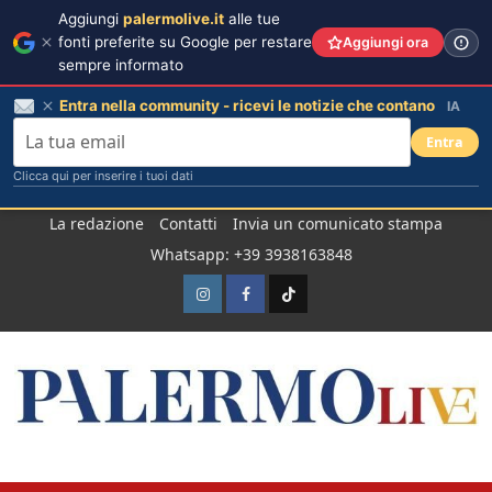
Aggiungi
palermolive.it
alle tue
fonti preferite su Google per restare
Aggiungi ora
sempre informato
Entra nella community - ricevi le notizie che contano
IA
Entra
Clicca qui per inserire i tuoi dati
Salta
La redazione
Contatti
Invia un comunicato stampa
al
Whatsapp: +39 3938163848
contenuto
Instagram
Facebook
TikTok