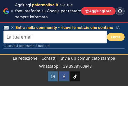
Aggiungi
palermolive.it
alle tue
fonti preferite su Google per restare
Aggiungi ora
sempre informato
Entra nella community - ricevi le notizie che contano
IA
Entra
Clicca qui per inserire i tuoi dati
Salta
La redazione
Contatti
Invia un comunicato stampa
al
Whatsapp: +39 3938163848
contenuto
Instagram
Facebook
TikTok