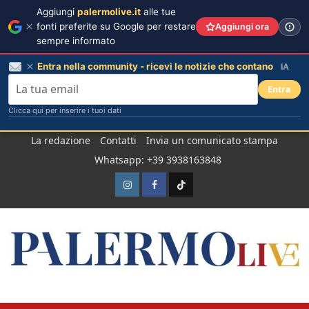
Aggiungi
palermolive.it
alle tue
fonti preferite su Google per restare
Aggiungi ora
sempre informato
Entra nella community - ricevi le notizie che contano
IA
Entra
Clicca qui per inserire i tuoi dati
Salta
La redazione
Contatti
Invia un comunicato stampa
al
Whatsapp: +39 3938163848
contenuto
Instagram
Facebook
TikTok