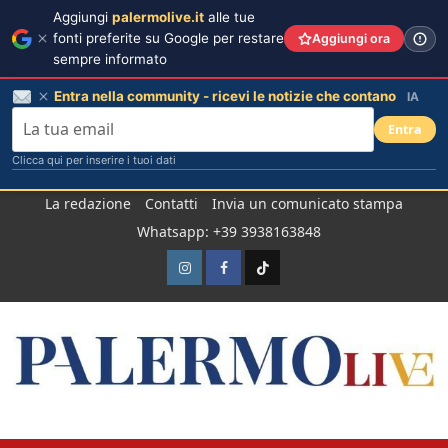
Aggiungi
palermolive.it
alle tue
fonti preferite su Google per restare
Aggiungi ora
sempre informato
Entra nella community - ricevi le notizie che contano
IA
Entra
Clicca qui per inserire i tuoi dati
Salta
La redazione
Contatti
Invia un comunicato stampa
al
Whatsapp: +39 3938163848
contenuto
Instagram
Facebook
TikTok