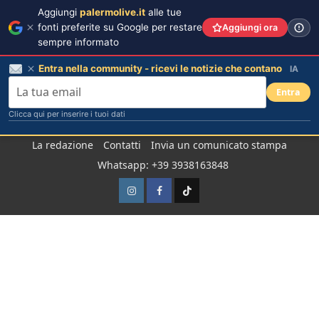
Aggiungi
palermolive.it
alle tue
fonti preferite su Google per restare
Aggiungi ora
sempre informato
Entra nella community - ricevi le notizie che contano
IA
Entra
Clicca qui per inserire i tuoi dati
Salta
La redazione
Contatti
Invia un comunicato stampa
al
Whatsapp: +39 3938163848
contenuto
Instagram
Facebook
TikTok