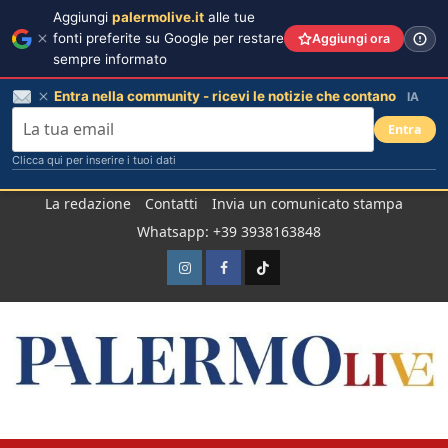
Aggiungi
palermolive.it
alle tue
fonti preferite su Google per restare
Aggiungi ora
sempre informato
Entra nella community - ricevi le notizie che contano
IA
Entra
Clicca qui per inserire i tuoi dati
Salta
La redazione
Contatti
Invia un comunicato stampa
al
Whatsapp: +39 3938163848
contenuto
Instagram
Facebook
TikTok