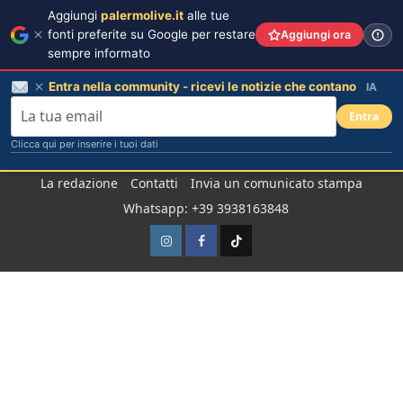
Aggiungi
palermolive.it
alle tue
fonti preferite su Google per restare
Aggiungi ora
sempre informato
Entra nella community - ricevi le notizie che contano
IA
Entra
Clicca qui per inserire i tuoi dati
Salta
La redazione
Contatti
Invia un comunicato stampa
al
Whatsapp: +39 3938163848
contenuto
Instagram
Facebook
TikTok