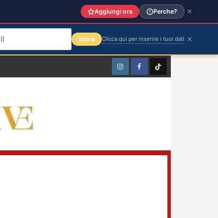
Aggiungi ora
Perche?
Entra
Clicca qui per inserire i tuoi dati
Instagram
Facebook
TikTok