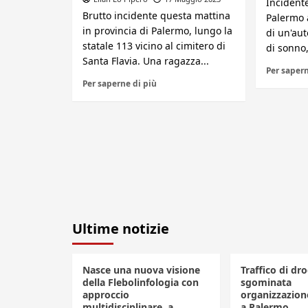
Incident
Brutto incidente questa mattina
Palermo a
in provincia di Palermo, lungo la
di un'aut
statale 113 vicino al cimitero di
di sonno,
Santa Flavia. Una ragazza...
Per sapern
Per saperne di più
Ultime notizie
Nasce una nuova visione
Traffico di dro
della Flebolinfologia con
sgominata
approccio
organizzazione
multidisciplinare, a
a Palermo