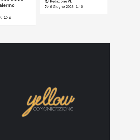
Redazione PL
Palermo
6 Giugno 2026
0
6
0