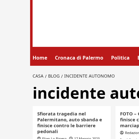
Home
Cronaca di Palermo
Politica
CASA
BLOG
INCIDENTE AUTONOMO
incidente au
Sfiorata tragedia nel
FOTO – 
Palermitano, auto sbanda e
finisce 
finisce contro le barriere
marciap
pedonali
Redazio
Elian Lo Pipero
17 Maggio 2023