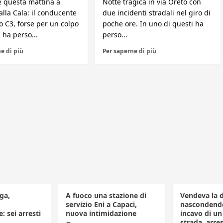
e questa mattina a
Notte tragica in via Oreto con
lla Cala: il conducente
due incidenti stradali nel giro di
o C3, forse per un colpo
poche ore. In uno di questi ha
 ha perso...
perso...
e di più
Per saperne di più
ga,
A fuoco una stazione di
Vendeva la 
servizio Eni a Capaci,
nascondendo
: sei arresti
nuova intimidazione
incavo di u
strada, arr