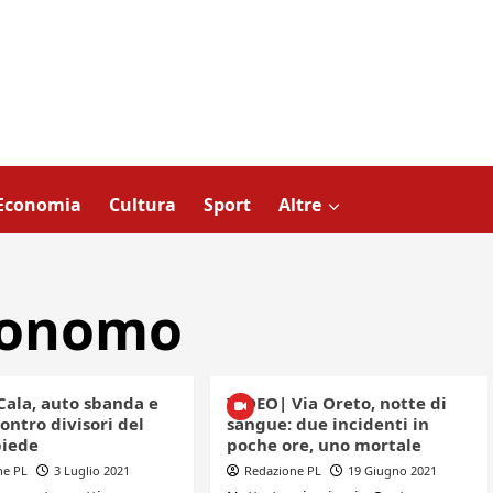
Economia
Cultura
Sport
Altre
tonomo
Cala, auto sbanda e
VIDEO| Via Oreto, notte di
contro divisori del
sangue: due incidenti in
iede
poche ore, uno mortale
ne PL
3 Luglio 2021
Redazione PL
19 Giugno 2021