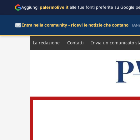
Aggiungi
palermolive.it
alle tue fonti preferite su Google 
Entra nella community - ricevi le notizie che contano
IA
N
Salta
La redazione
Contatti
Invia un comunicato s
al
contenuto