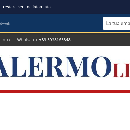
per restare sempre informato
etwork
tampa
Whatsapp: +39 3938163848