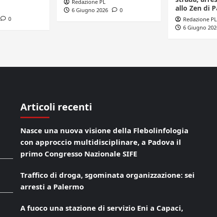
Redazione PL
allo Zen di 
6 Giugno 2026
0
0
Redazione PL
6 Giugno 202
Articoli recenti
Nasce una nuova visione della Flebolinfologia
con approccio multidisciplinare, a Padova il
primo Congresso Nazionale SIFE
Traffico di droga, sgominata organizzazione: sei
arresti a Palermo
A fuoco una stazione di servizio Eni a Capaci,