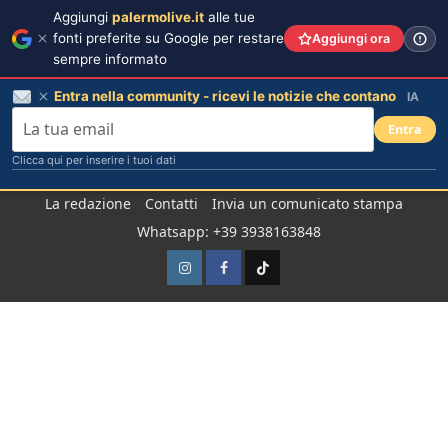
Aggiungi
palermolive.it
alle tue
fonti preferite su Google per restare
Aggiungi ora
sempre informato
Entra nella community - ricevi le notizie che contano
IA
Entra
Clicca qui per inserire i tuoi dati
Salta
La redazione
Contatti
Invia un comunicato stampa
al
Whatsapp: +39 3938163848
contenuto
Instagram
Facebook
TikTok