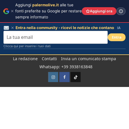
Aggiungi
palermolive.it
alle tue
fonti preferite su Google per restare
Aggiungi ora
sempre informato
Entra nella community - ricevi le notizie che contano
IA
Entra
Clicca qui per inserire i tuoi dati
Salta
La redazione
Contatti
Invia un comunicato stampa
al
Whatsapp: +39 3938163848
contenuto
Instagram
Facebook
TikTok