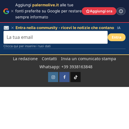
Aggiungi
palermolive.it
alle tue
fonti preferite su Google per restare
Aggiungi ora
sempre informato
Entra nella community - ricevi le notizie che contano
IA
Entra
Clicca qui per inserire i tuoi dati
Salta
La redazione
Contatti
Invia un comunicato stampa
al
Whatsapp: +39 3938163848
contenuto
Instagram
Facebook
TikTok