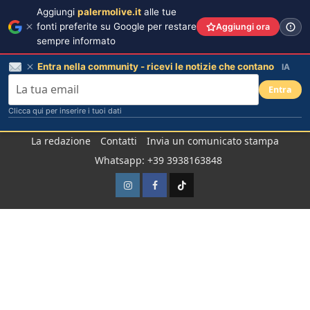
Aggiungi
palermolive.it
alle tue
fonti preferite su Google per restare
Aggiungi ora
sempre informato
Entra nella community - ricevi le notizie che contano
IA
Entra
Clicca qui per inserire i tuoi dati
Salta
La redazione
Contatti
Invia un comunicato stampa
al
Whatsapp: +39 3938163848
contenuto
Instagram
Facebook
TikTok