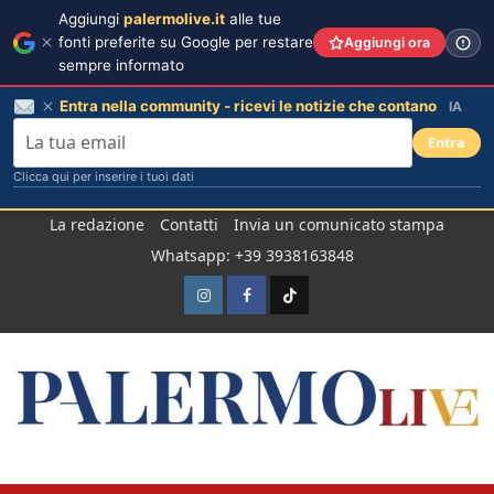
Aggiungi
palermolive.it
alle tue
fonti preferite su Google per restare
Aggiungi ora
sempre informato
Entra nella community - ricevi le notizie che contano
IA
Entra
Clicca qui per inserire i tuoi dati
Salta
La redazione
Contatti
Invia un comunicato stampa
al
Whatsapp: +39 3938163848
contenuto
Instagram
Facebook
TikTok