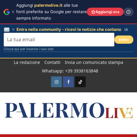
Aggiungi
palermolive.it
alle tue
fonti preferite su Google per restare
Aggiungi ora
sempre informato
Entra nella community - ricevi le notizie che contano
IA
Entra
Clicca qui per inserire i tuoi dati
Salta
La redazione
Contatti
Invia un comunicato stampa
al
Whatsapp: +39 3938163848
contenuto
Instagram
Facebook
TikTok