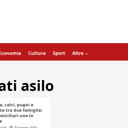
Economia
Cultura
Sport
Altre
ti asilo
, calci, pugni e
te tra due famiglie:
omiciliari uno in
e
ne PL
20 Agosto 2020