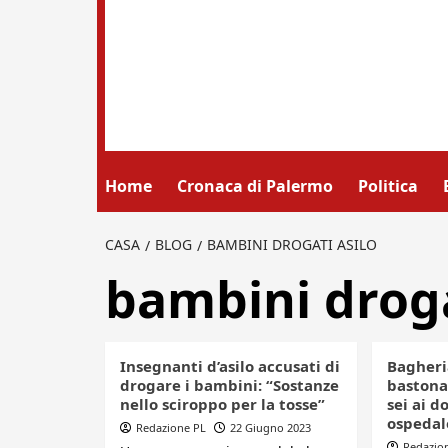
Home
Cronaca di Palermo
Politica
CASA
BLOG
BAMBINI DROGATI ASILO
bambini droga
Insegnanti d’asilo accusati di
Bagheria
drogare i bambini: “Sostanze
bastona
nello sciroppo per la tosse”
sei ai d
ospedal
Redazione PL
22 Giugno 2023
Redazio