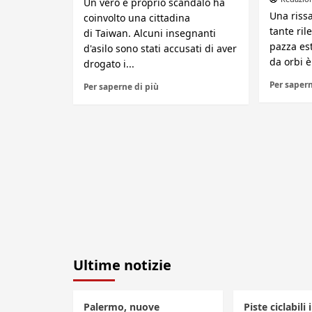
Un vero e proprio scandalo ha
Una rissa
coinvolto una cittadina
tante ril
di Taiwan. Alcuni insegnanti
pazza est
d'asilo sono stati accusati di aver
da orbi è
drogato i...
Per sapern
Per saperne di più
Ultime notizie
Palermo, nuove
Piste ciclabili 