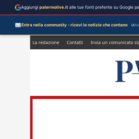
Aggiungi
palermolive.it
alle tue fonti preferite su Google 
Entra nella community - ricevi le notizie che contano
IA
N
Salta
La redazione
Contatti
Invia un comunicato s
al
contenuto