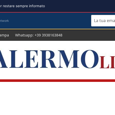
per restare sempre informato
etwork
tampa
Whatsapp: +39 3938163848