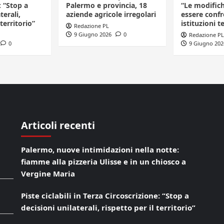
: “Stop a
Palermo e provincia, 18
“Le modific
terali,
aziende agricole irregolari
essere confr
 territorio”
istituzioni te
Redazione PL
9 Giugno 2026
0
Redazione PL
0
9 Giugno 202
Articoli recenti
Palermo, nuove intimidazioni nella notte:
fiamme alla pizzeria Ulisse e in un chiosco a
Vergine Maria
Piste ciclabili in Terza Circoscrizione: “Stop a
decisioni unilaterali, rispetto per il territorio”