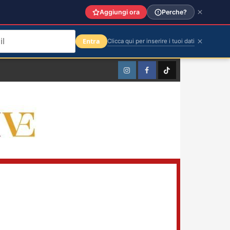
Aggiungi ora
Perche?
Entra
Clicca qui per inserire i tuoi dati
Instagram
Facebook
TikTok