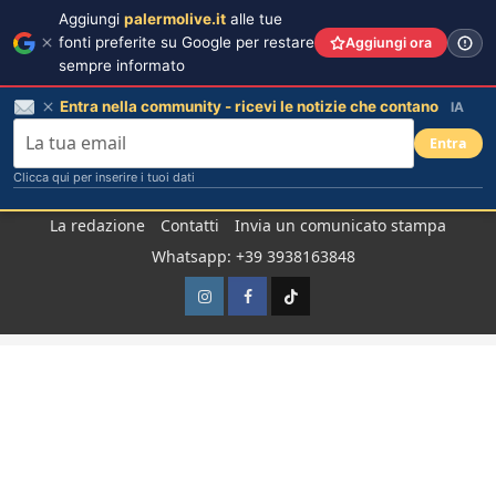
Aggiungi
palermolive.it
alle tue
fonti preferite su Google per restare
Aggiungi ora
sempre informato
Entra nella community - ricevi le notizie che contano
IA
Entra
Clicca qui per inserire i tuoi dati
Salta
La redazione
Contatti
Invia un comunicato stampa
al
Whatsapp: +39 3938163848
contenuto
Instagram
Facebook
TikTok