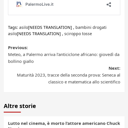
Tags:
asilo
[NEEDS TRANSLATION] ,
bambini drogati
asilo
[NEEDS TRANSLATION] ,
sciroppo tosse
Post
Previous:
Meteo, a Palermo arriva l’anticiclone africano: giovedì da
navigation
bollino giallo
Next:
Maturità 2023, tracce della seconda prova: Seneca al
classico e matematica allo scientifico
Altre storie
Lutto nel cinema, è morto l’attore americano Chuck