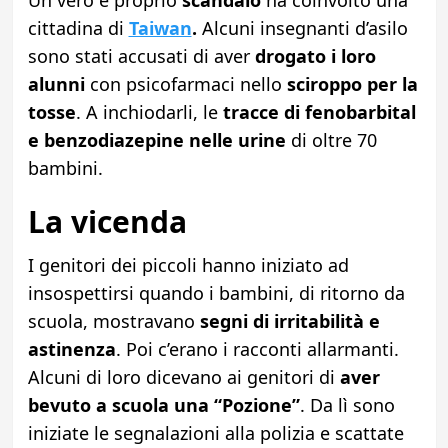
Un vero e proprio
scandalo
ha coinvolto una
cittadina di
Taiwan
.
Alcuni insegnanti d’asilo
sono stati accusati di aver
drogato i loro
alunni
con psicofarmaci nello
sciroppo per la
tosse
. A inchiodarli, le
tracce di fenobarbital
e benzodiazepine nelle urine
di oltre 70
bambini.
La vicenda
I genitori dei piccoli hanno iniziato ad
insospettirsi quando i bambini, di ritorno da
scuola, mostravano
segni di irritabilità e
astinenza
. Poi c’erano i racconti allarmanti.
Alcuni di loro dicevano ai genitori di
aver
bevuto a scuola una “Pozione”
. Da lì sono
iniziate le segnalazioni alla polizia e scattate