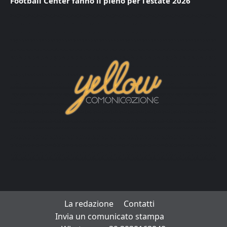
Football Center fanno il pieno per l’estate 2026
La redazione
Contatti
Invia un comunicato stampa