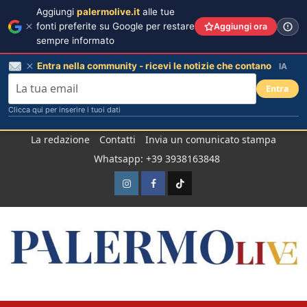
Aggiungi
palermolive.it
alle tue
fonti preferite su Google per restare
Aggiungi ora
sempre informato
Entra nella community - ricevi le notizie che contano
IA
Entra
Clicca qui per inserire i tuoi dati
Salta
La redazione
Contatti
Invia un comunicato stampa
al
Whatsapp: +39 3938163848
contenuto
Instagram
Facebook
TikTok