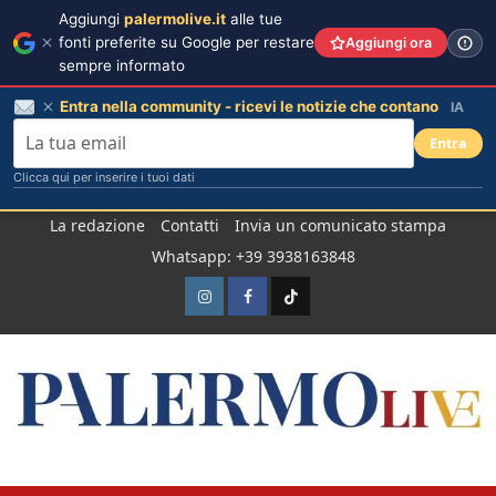
Aggiungi
palermolive.it
alle tue
fonti preferite su Google per restare
Aggiungi ora
sempre informato
Entra nella community - ricevi le notizie che contano
IA
Entra
Clicca qui per inserire i tuoi dati
Salta
La redazione
Contatti
Invia un comunicato stampa
al
Whatsapp: +39 3938163848
contenuto
Instagram
Facebook
TikTok