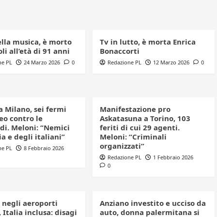
ella musica, è morto
Tv in lutto, è morta Enrica
li all’età di 91 anni
Bonaccorti
ne PL
24 Marzo 2026
0
Redazione PL
12 Marzo 2026
0
a Milano, sei fermi
Manifestazione pro
eo contro le
Askatasuna a Torino, 103
di. Meloni: “Nemici
feriti di cui 29 agenti.
ia e degli italiani”
Meloni: “Criminali
organizzati”
ne PL
8 Febbraio 2026
Redazione PL
1 Febbraio 2026
0
 negli aeroporti
Anziano investito e ucciso da
 Italia inclusa: disagi
auto, donna palermitana si