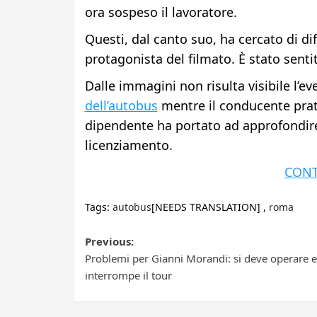
ora sospeso il lavoratore.
Questi, dal canto suo, ha cercato di di
protagonista del filmato. È stato sent
Dalle immagini non risulta visibile l’e
dell’autobus
mentre il conducente prati
dipendente ha portato ad approfondire l
licenziamento.
CONT
Tags:
autobus
[NEEDS TRANSLATION] ,
roma
Post
Previous:
Problemi per Gianni Morandi: si deve operare e
navigation
interrompe il tour