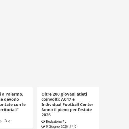
li a Palermo,
Oltre 200 giovani atleti
he devono
coinvolti: AC47 e
ontate con le
Individual Football Center
rritoriali”
fanno il pieno per l’estate
2026
6
0
Redazione PL
9 Giugno 2026
0