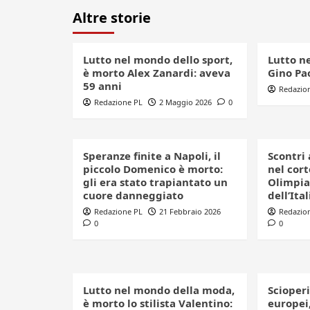
Altre storie
Lutto nel mondo dello sport,
Lutto n
è morto Alex Zanardi: aveva
Gino Pao
59 anni
Redazio
Redazione PL
2 Maggio 2026
0
Speranze finite a Napoli, il
Scontri 
piccolo Domenico è morto:
nel cort
gli era stato trapiantato un
Olimpia
cuore danneggiato
dell’Ital
Redazione PL
21 Febbraio 2026
Redazio
0
0
Lutto nel mondo della moda,
Scioperi
è morto lo stilista Valentino:
europei,