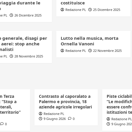
viaggia durante le
costituisce
à
Redazione PL
25 Dicembre 2025
ne PL
26 Dicembre 2025
 generale, disagi per
Lutto nella musica, morta
 aerei: stop anche
Ornella Vanoni
nalisti
Redazione PL
22 Novembre 2025
ne PL
28 Novembre 2025
in Terza
Contrasto al caporalato a
Piste ciclabi
: “Stop a
Palermo e provincia, 18
“Le modific
terali,
aziende agricole irregolari
essere confr
 territorio”
istituzioni te
Redazione PL
9 Giugno 2026
0
Redazione PL
0
9 Giugno 202