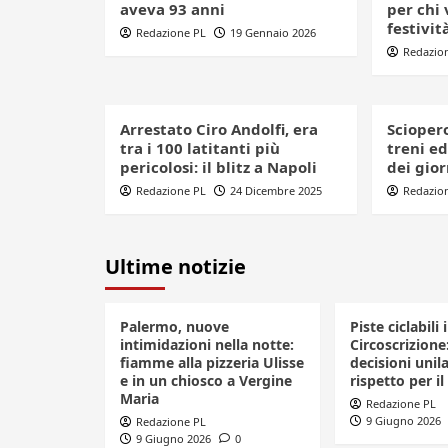
aveva 93 anni
per chi 
festivit
Redazione PL
19 Gennaio 2026
Redazio
Arrestato Ciro Andolfi, era
Sciopero
tra i 100 latitanti più
treni ed
pericolosi: il blitz a Napoli
dei gior
Redazione PL
24 Dicembre 2025
Redazio
Ultime notizie
Palermo, nuove
Piste ciclabili 
intimidazioni nella notte:
Circoscrizione
fiamme alla pizzeria Ulisse
decisioni unila
e in un chiosco a Vergine
rispetto per il
Maria
Redazione PL
9 Giugno 2026
Redazione PL
9 Giugno 2026
0