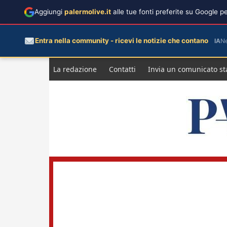
Aggiungi
palermolive.it
alle tue fonti preferite su Google 
Entra nella community - ricevi le notizie che contano
IA
N
Salta
La redazione
Contatti
Invia un comunicato s
al
contenuto