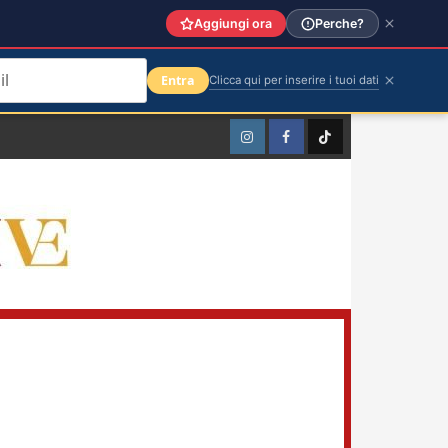
Aggiungi ora
Perche?
Entra
Clicca qui per inserire i tuoi dati
Instagram
Facebook
TikTok