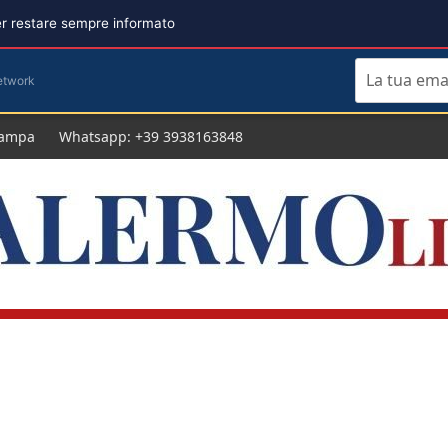
per restare sempre informato
etwork
tampa
Whatsapp: +39 3938163848