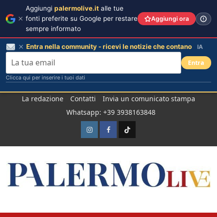
Aggiungi
palermolive.it
alle tue
fonti preferite su Google per restare
Aggiungi ora
sempre informato
Entra nella community - ricevi le notizie che contano
IA
Entra
Clicca qui per inserire i tuoi dati
Salta
La redazione
Contatti
Invia un comunicato stampa
al
Whatsapp: +39 3938163848
contenuto
Instagram
Facebook
TikTok