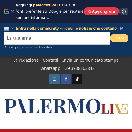
Aggiungi
palermolive.it
alle tue
fonti preferite su Google per restare
Aggiungi ora
sempre informato
Entra nella community - ricevi le notizie che contano
IA
Entra
Clicca qui per inserire i tuoi dati
Salta
La redazione
Contatti
Invia un comunicato stampa
al
Whatsapp: +39 3938163848
contenuto
Instagram
Facebook
TikTok