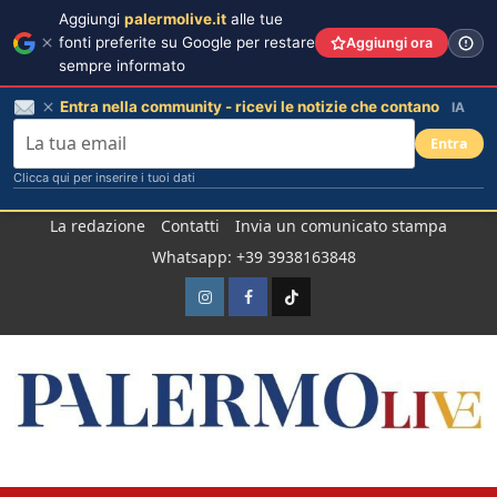
Aggiungi
palermolive.it
alle tue
fonti preferite su Google per restare
Aggiungi ora
sempre informato
Entra nella community - ricevi le notizie che contano
IA
Entra
Clicca qui per inserire i tuoi dati
Salta
La redazione
Contatti
Invia un comunicato stampa
al
Whatsapp: +39 3938163848
contenuto
Instagram
Facebook
TikTok