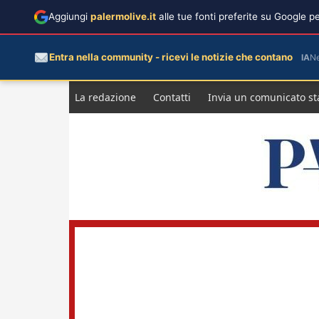
Aggiungi
palermolive.it
alle tue fonti preferite su Google 
Entra nella community - ricevi le notizie che contano
IA
N
Salta
La redazione
Contatti
Invia un comunicato s
al
contenuto