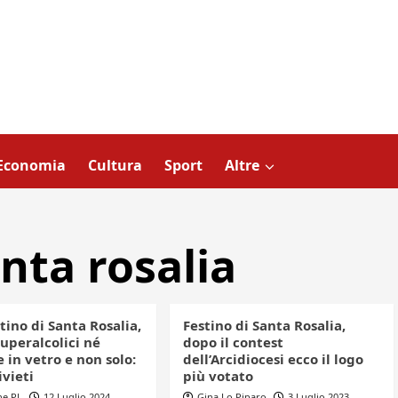
Economia
Cultura
Sport
Altre
nta rosalia
tino di Santa Rosalia,
Festino di Santa Rosalia,
uperalcolici né
dopo il contest
in vetro e non solo:
dell’Arcidiocesi ecco il logo
ivieti
più votato
ne PL
12 Luglio 2024
Gina Lo Piparo
3 Luglio 2023