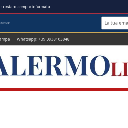
per restare sempre informato
etwork
tampa
Whatsapp: +39 3938163848