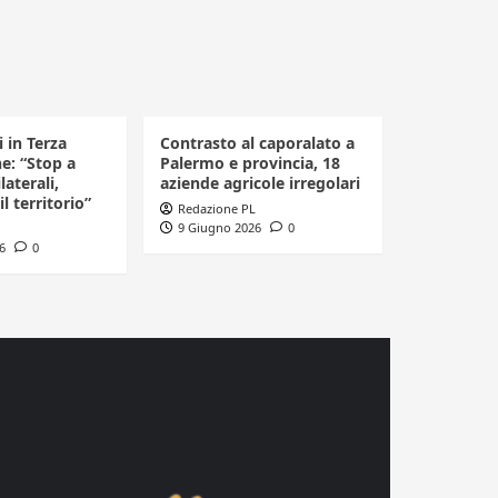
i in Terza
Contrasto al caporalato a
ne: “Stop a
Palermo e provincia, 18
laterali,
aziende agricole irregolari
il territorio”
Redazione PL
9 Giugno 2026
0
6
0