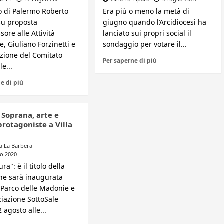
co di Palermo Roberto
Era più o meno la metà di
 su proposta
giugno quando l’Arcidiocesi ha
sore alle Attività
lanciato sui propri social il
e, Giuliano Forzinetti e
sondaggio per votare il...
azione del Comitato
Per saperne di più
le...
e di più
 Soprana, arte e
rotagoniste a Villa
a La Barbera
o 2020
ra": è il titolo della
he sarà inaugurata
e Parco delle Madonie e
ciazione SottoSale
 agosto alle...