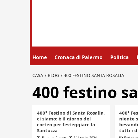
Home
Cronaca di Palermo
Politica
CASA
BLOG
400 FESTINO SANTA ROSALIA
400 festino sa
400° Festino di Santa Rosalia,
400° Fes
ci siamo: è il giorno del
niente s
corteo per festeggiare la
bevande 
Santuzza
tutti i d
Elian Lo Pipero
14 Luglio 2024
Redazio