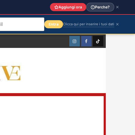
Aggiungi ora
Perche?
Entra
Clicca qui per inserire i tuoi dati
Instagram
Facebook
TikTok