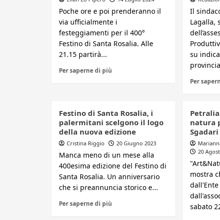
Poche ore e poi prenderanno il
Il sinda
via ufficialmente i
Lagalla,
festeggiamenti per il 400°
dell’asses
Festino di Santa Rosalia. Alle
Produttiv
21.15 partirà...
su indic
provincia
Per saperne di più
Per sapern
Festino di Santa Rosalia, i
Petralia
palermitani scelgono il logo
natura p
della nuova edizione
Sgadari
Cristina Riggio
20 Giugno 2023
Mariann
20 Agost
Manca meno di un mese alla
"Art&Natu
400esima edizione del Festino di
mostra c
Santa Rosalia. Un anniversario
dall'Ent
che si preannuncia storico e...
dall'asso
Per saperne di più
sabato 22