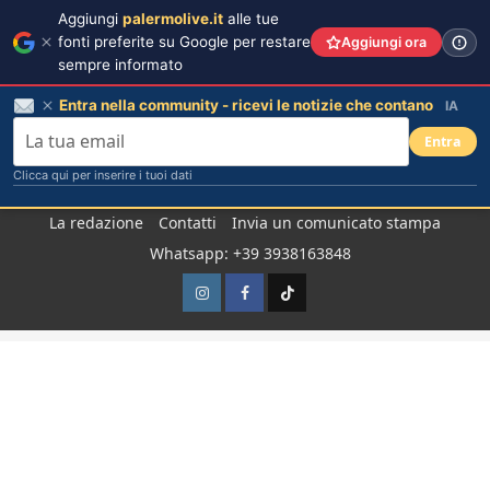
Aggiungi
palermolive.it
alle tue
fonti preferite su Google per restare
Aggiungi ora
sempre informato
Entra nella community - ricevi le notizie che contano
IA
Entra
Clicca qui per inserire i tuoi dati
Salta
La redazione
Contatti
Invia un comunicato stampa
al
Whatsapp: +39 3938163848
contenuto
Instagram
Facebook
TikTok