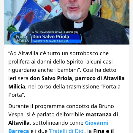
“Ad Altavilla c’è tutto un sottobosco che
prolifera ai danni dello Spirito, alcuni casi
riguardano anche i bambini”. Così ha detto
ieri sera
don Salvo Priola
,
parroco di Altavilla
Milicia
, nel corso della trasmissione “Porta a
Porta”.
Durante il programma condotto da Bruno
Vespa, si è parlato dell’orribile
mattanza di
Altavilla
, sottolineando come
Giovanni
Barreca
e i due ‘
Fratelli di Dio’
, la
Fina e il