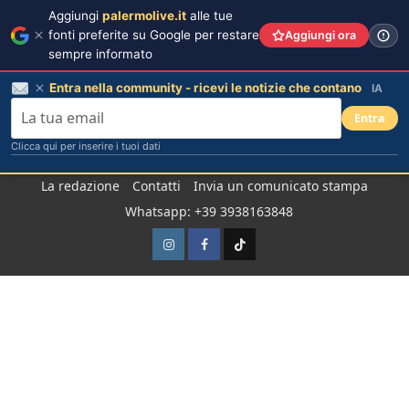
Aggiungi
palermolive.it
alle tue
fonti preferite su Google per restare
Aggiungi ora
sempre informato
Entra nella community - ricevi le notizie che contano
IA
Entra
Clicca qui per inserire i tuoi dati
Salta
La redazione
Contatti
Invia un comunicato stampa
al
Whatsapp: +39 3938163848
contenuto
Instagram
Facebook
TikTok