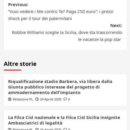
Post
Previous:
“Vuoi vedere i Me contro Te? Paga 250 euro”: i prezzi
navigation
shock per il tour dei palermitani
Next:
Robbie Williams sceglie la Sicilia, dove sta trascorrendo
le vacanze la pop star
Altre storie
Riqualificazione stadio Barbera, via libera dalla
Giunta pubblico interesse del progetto di
ammodernamento dell’impianto
Redazione PL
24 Aprile 2026
0
La Filca Cisl nazionale e la Filca Cisl Sicilia insignite
Ambasciatrici di legalità
Redazione PL
16 Aprile 2026
0