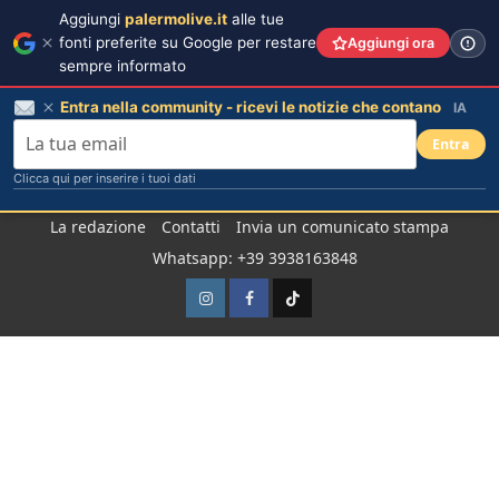
Aggiungi
palermolive.it
alle tue
fonti preferite su Google per restare
Aggiungi ora
sempre informato
Entra nella community - ricevi le notizie che contano
IA
Entra
Clicca qui per inserire i tuoi dati
Salta
La redazione
Contatti
Invia un comunicato stampa
al
Whatsapp: +39 3938163848
contenuto
Instagram
Facebook
TikTok