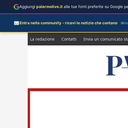
Aggiungi
palermolive.it
alle tue fonti preferite su Google 
Entra nella community - ricevi le notizie che contano
IA
N
Salta
La redazione
Contatti
Invia un comunicato s
al
contenuto