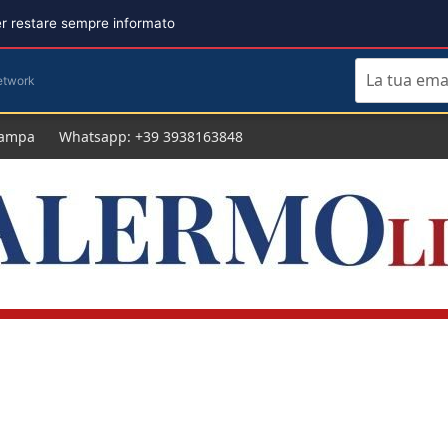
per restare sempre informato
etwork
tampa
Whatsapp: +39 3938163848