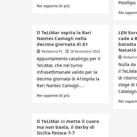
Posillipo
Per saperne di più
Per sapern
Il TeLiMar ospita la Rari
LEN Euro
Nantes Camogli nella
cade a 
decima giornata di A1
batosta 
Natatió
Redazione PL
28 Novembre 2023
Redazio
Appuntamento casalingo per il
Nulla da 
TeLiMar, che nel turno
il TeLiMa
infrasettimanale valido per la
di ritorn
decima giornata di A1ospita la
stage di 
Rari Nantes Camogli....
Catalogna,
Per saperne di più
Per sapern
Il TeLiMar ci mette il cuore
ma non basta, il derby di
Sicilia finisce 7-7