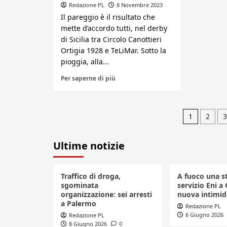
Redazione PL
8 Novembre 2023
Il pareggio è il risultato che
mette d’accordo tutti, nel derby
di Sicilia tra Circolo Canottieri
Ortigia 1928 e TeLiMar. Sotto la
pioggia, alla...
Per saperne di più
Pagin
1
2
3
degli
Ultime notizie
artico
Traffico di droga,
A fuoco una s
sgominata
servizio Eni a 
organizzazione: sei arresti
nuova intimid
a Palermo
Redazione PL
6 Giugno 2026
Redazione PL
8 Giugno 2026
0