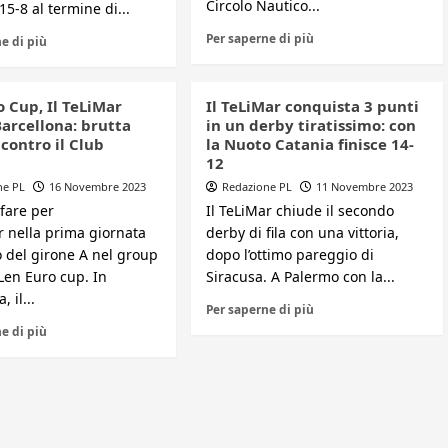
Circolo Nautico...
 15-8 al termine di...
Per saperne di più
e di più
 Cup, Il TeLiMar
Il TeLiMar conquista 3 punti
Barcellona: brutta
in un derby tiratissimo: con
contro il Club
la Nuoto Catania finisce 14-
12
ne PL
16 Novembre 2023
Redazione PL
11 Novembre 2023
fare per
Il TeLiMar chiude il secondo
r nella prima giornata
derby di fila con una vittoria,
o del girone A nel group
dopo l’ottimo pareggio di
Len Euro cup. In
Siracusa. A Palermo con la...
 il...
Per saperne di più
e di più