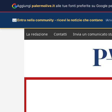
Aggiungi
palermolive.it
alle tue fonti preferite su Google 
Entra nella community - ricevi le notizie che contano
IA
N
Salta
La redazione
Contatti
Invia un comunicato s
al
contenuto