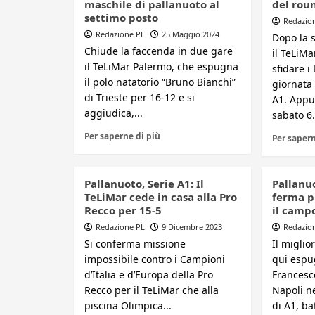
maschile di pallanuoto al
del rou
settimo posto
Redazio
Redazione PL
25 Maggio 2024
Dopo la s
Chiude la faccenda in due gare
il TeLiMa
il TeLiMar Palermo, che espugna
sfidare i
il polo natatorio “Bruno Bianchi”
giornata
di Trieste per 16-12 e si
A1. App
aggiudica,...
sabato 6.
Per saperne di più
Per sapern
Pallanuoto, Serie A1: Il
Pallanuo
TeLiMar cede in casa alla Pro
ferma p
Recco per 15-5
il campo
Redazione PL
9 Dicembre 2023
Redazio
Si conferma missione
Il miglio
impossibile contro i Campioni
qui espu
d’Italia e d’Europa della Pro
Francesc
Recco per il TeLiMar che alla
Napoli n
piscina Olimpica...
di A1, ba