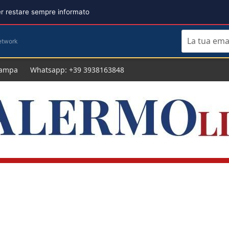
per restare sempre informato
etwork
tampa
Whatsapp: +39 3938163848