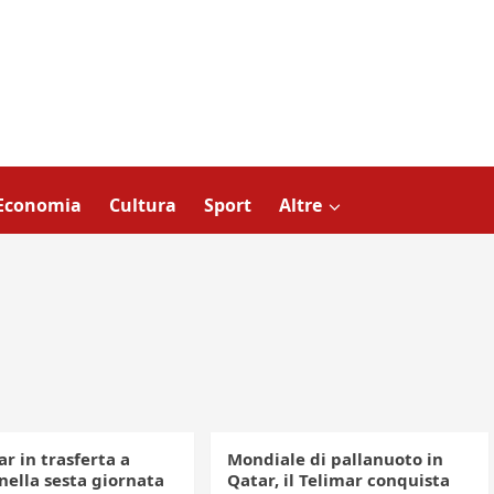
Economia
Cultura
Sport
Altre
ar in trasferta a
Mondiale di pallanuoto in
nella sesta giornata
Qatar, il Telimar conquista