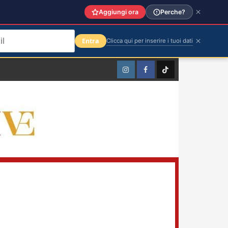
Aggiungi ora
Perche?
Entra
Clicca qui per inserire i tuoi dati
Instagram
Facebook
TikTok