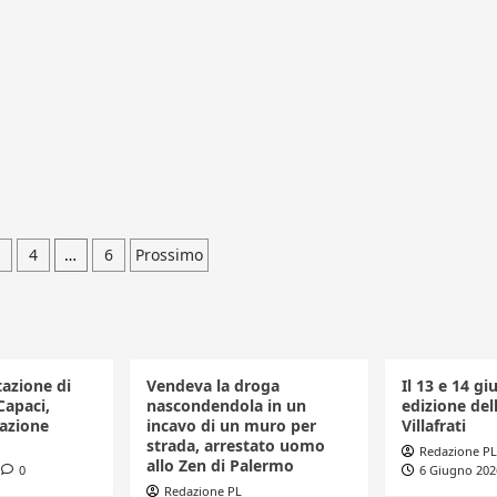
azione
4
…
6
Prossimo
li
tazione di
Vendeva la droga
Il 13 e 14 gi
Capaci,
nascondendola in un
edizione dell
azione
incavo di un muro per
Villafrati
strada, arrestato uomo
Redazione PL
allo Zen di Palermo
0
6 Giugno 202
Redazione PL