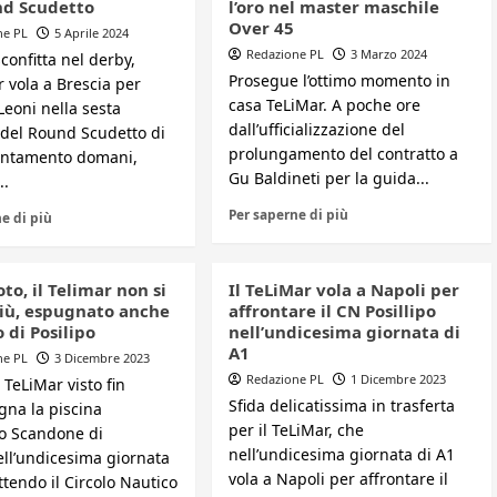
nd Scudetto
l’oro nel master maschile
Over 45
ne PL
5 Aprile 2024
Redazione PL
3 Marzo 2024
confitta nel derby,
Prosegue l’ottimo momento in
r vola a Brescia per
casa TeLiMar. A poche ore
 Leoni nella sesta
dall’ufficializzazione del
 del Round Scudetto di
prolungamento del contratto a
untamento domani,
Gu Baldineti per la guida...
..
Per saperne di più
e di più
to, il Telimar non si
Il TeLiMar vola a Napoli per
iù, espugnato anche
affrontare il CN Posillipo
 di Posilipo
nell’undicesima giornata di
A1
ne PL
3 Dicembre 2023
Redazione PL
1 Dicembre 2023
r TeLiMar visto fin
Sfida delicatissima in trasferta
gna la piscina
per il TeLiMar, che
o Scandone di
nell’undicesima giornata di A1
ell’undicesima giornata
vola a Napoli per affrontare il
ttendo il Circolo Nautico