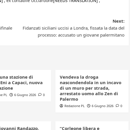
] ,
ex contabile Ucciardone
[NEEDS TRANSLATION] ,
Next:
ifinale
Fidanzati siciliani uccisi a Londra, fissata la data del
processo: accusato un giovane palermitano
una stazione di
Vendeva la droga
 Eni a Capaci, nuova
nascondendola in un incavo
azione
di un muro per strada,
arrestato uomo allo Zen di
ne PL
6 Giugno 2026
0
Palermo
Redazione PL
6 Giugno 2026
0
iovanni Randazzo,
“Corleone libera e