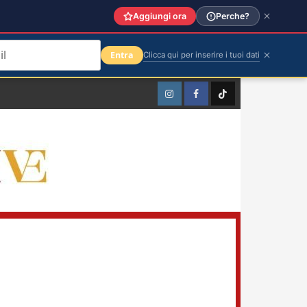
Aggiungi ora
Perche?
Entra
Clicca qui per inserire i tuoi dati
Instagram
Facebook
TikTok