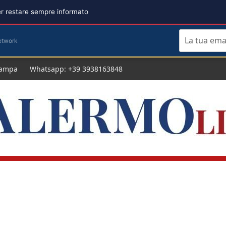
per restare sempre informato
etwork
tampa
Whatsapp: +39 3938163848