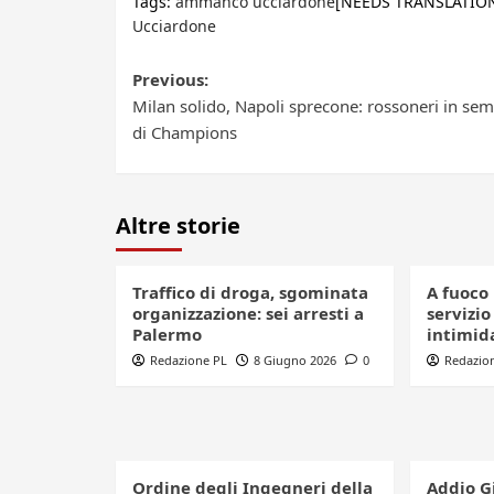
Tags:
ammanco ucciardone
[NEEDS TRANSLATION
Ucciardone
Post
Previous:
Milan solido, Napoli sprecone: rossoneri in sem
navigation
di Champions
Altre storie
Traffico di droga, sgominata
A fuoco 
organizzazione: sei arresti a
servizio
Palermo
intimid
Redazione PL
8 Giugno 2026
0
Redazio
Ordine degli Ingegneri della
Addio G