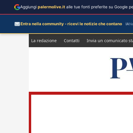
Aggiungi
palermolive.it
alle tue fonti preferite su Google 
Entra nella community - ricevi le notizie che contano
IA
N
Salta
La redazione
Contatti
Invia un comunicato s
al
contenuto