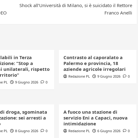
Shock all’Università di Milano, si è suicidato il Rettore
IDEO
Franco Anelli
clabili in Terza
Contrasto al caporalato a
izione: “Stop a
Palermo e provincia, 18
i unilaterali, rispetto
aziende agricole irregolari
erritorio”
Redazione PL
9 Giugno 2026
0
ne PL
9 Giugno 2026
0
 di droga, sgominata
A fuoco una stazione di
azione: sei arresti a
servizio Eni a Capaci, nuova
o
intimidazione
ne PL
8 Giugno 2026
0
Redazione PL
6 Giugno 2026
0