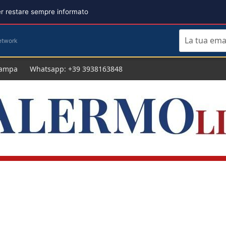
per restare sempre informato
etwork
tampa
Whatsapp: +39 3938163848