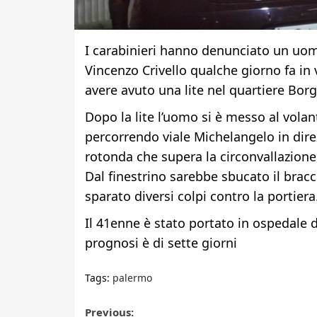
I carabinieri hanno denunciato un uomo
Vincenzo Crivello qualche giorno fa in 
avere avuto una lite nel quartiere Bor
Dopo la lite l’uomo si è messo al vola
percorrendo viale Michelangelo in direz
rotonda che supera la circonvallazione,
Dal finestrino sarebbe sbucato il brac
sparato diversi colpi contro la portiera
Il 41enne è stato portato in ospedale 
prognosi è di sette giorni
Tags:
palermo
Post
Previous: