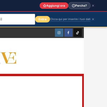
Aggiungi ora
Perche?
Entra
Clicca qui per inserire i tuoi dati
Instagram
Facebook
TikTok