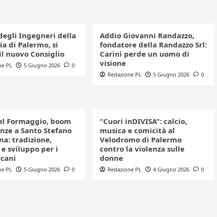
degli Ingegneri della
Addio Giovanni Randazzo,
a di Palermo, si
fondatore della Randazzo Srl:
il nuovo Consiglio
Carini perde un uomo di
visione
ne PL
5 Giugno 2026
0
Redazione PL
5 Giugno 2026
0
el Formaggio, boom
“Cuori inDIVISA”: calcio,
enze a Santo Stefano
musica e comicità al
a: tradizione,
Velodromo di Palermo
e sviluppo per i
contro la violenza sulle
icani
donne
ne PL
5 Giugno 2026
0
Redazione PL
4 Giugno 2026
0