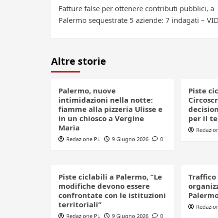
Fatture false per ottenere contributi pubblici, a
navigation
Palermo sequestrate 5 aziende: 7 indagati – V
Altre storie
Palermo, nuove
Piste ci
intimidazioni nella notte:
Circoscr
fiamme alla pizzeria Ulisse e
decision
in un chiosco a Vergine
per il t
Maria
Redazio
Redazione PL
9 Giugno 2026
0
Piste ciclabili a Palermo, “Le
Traffico
modifiche devono essere
organizz
confrontate con le istituzioni
Palerm
territoriali”
Redazio
Redazione PL
9 Giugno 2026
0