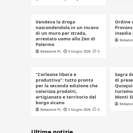
Vendeva la droga
Ordine 
nascondendola in un incavo
Provonci
di un muro per strada,
insedia 
arrestato uomo allo Zen di
Redazio
Palermo
Redazione PL
6 Giugno 2026
0
“Corleone libera e
Sagra d
produttiva”: tutto pronto
di pres
per la seconda edizione che
Quisquin
valorizza prodotti,
turismo 
artigianato e territorio del
Monti S
borgo sicano
Redazio
Redazione PL
5 Giugno 2026
0
Ultime notizie