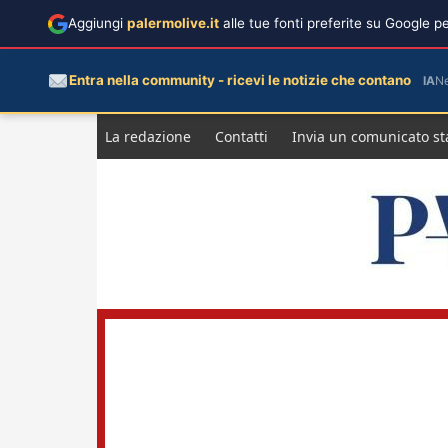
Aggiungi
palermolive.it
alle tue fonti preferite su Google 
Entra nella community - ricevi le notizie che contano
IA
N
Salta
La redazione
Contatti
Invia un comunicato s
al
contenuto