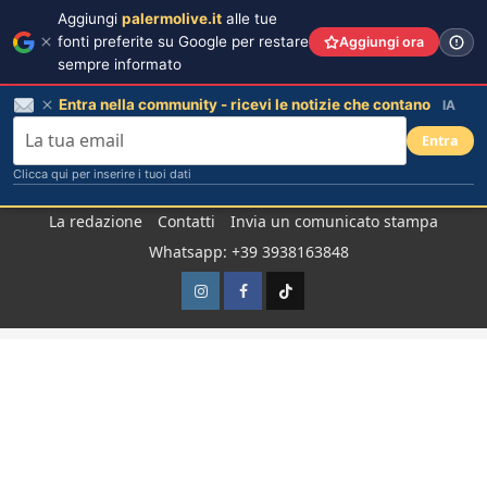
Aggiungi
palermolive.it
alle tue
fonti preferite su Google per restare
Aggiungi ora
sempre informato
Entra nella community - ricevi le notizie che contano
IA
Entra
Clicca qui per inserire i tuoi dati
Salta
La redazione
Contatti
Invia un comunicato stampa
al
Whatsapp: +39 3938163848
contenuto
Instagram
Facebook
TikTok