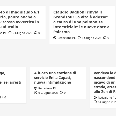
to di magnitudo 6.1
Claudio Baglioni rinvia il
bria, paura anche a
GrandTour La vita è adesso”
 scossa avvertita in
a causa di una polmonite
 Sud Italia
interstiziale: le nuove date a
Palermo
ne PL
2 Giugno 2026
0
Redazione PL
1 Giugno 2026
0
ga,
A fuoco una stazione di
Vendeva la 
servizio Eni a Capaci,
nascondendo
: sei arresti
nuova intimidazione
incavo di u
strada, arr
Redazione PL
allo Zen di 
6 Giugno 2026
0
0
Redazione PL
6 Giugno 202