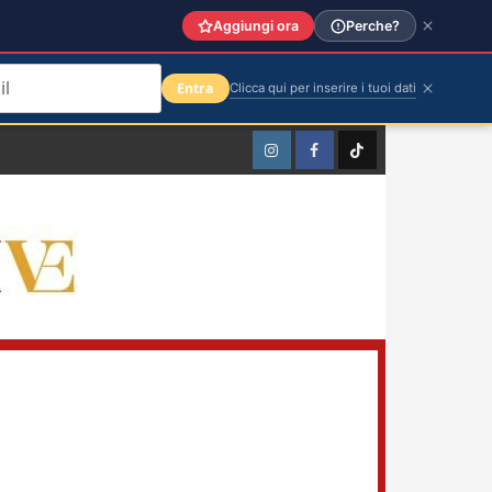
Aggiungi ora
Perche?
Entra
Clicca qui per inserire i tuoi dati
Instagram
Facebook
TikTok