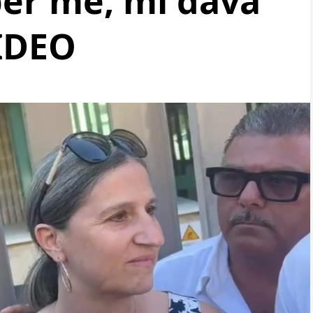
er me, mi dava
VIDEO