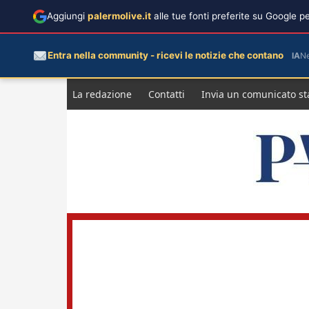
Aggiungi
palermolive.it
alle tue fonti preferite su Google 
Entra nella community - ricevi le notizie che contano
IA
N
Salta
La redazione
Contatti
Invia un comunicato s
al
contenuto