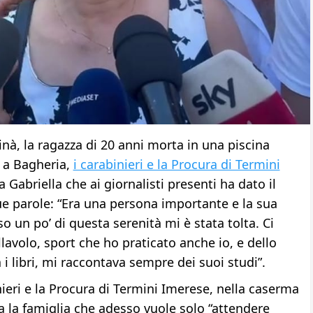
inà, la ragazza di 20 anni morta in una piscina
a a Bagheria,
i carabinieri e la Procura di Termini
Gabriella che ai giornalisti presenti ha dato il
ue parole: “Era una persona importante e la sua
 un po’ di questa serenità mi è stata tolta. Ci
avolo, sport che ho praticato anche io, e dello
i libri, mi raccontava sempre dei suoi studi”.
ieri e la Procura di Termini Imerese, nella caserma
a la famiglia che adesso vuole solo “attendere