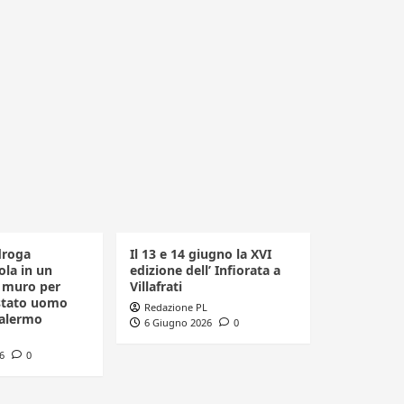
droga
Il 13 e 14 giugno la XVI
la in un
edizione dell’ Infiorata a
n muro per
Villafrati
estato uomo
Redazione PL
Palermo
6 Giugno 2026
0
6
0