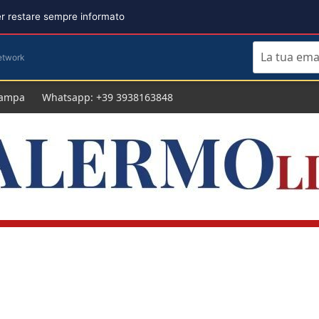
per restare sempre informato
etwork
tampa
Whatsapp: +39 3938163848