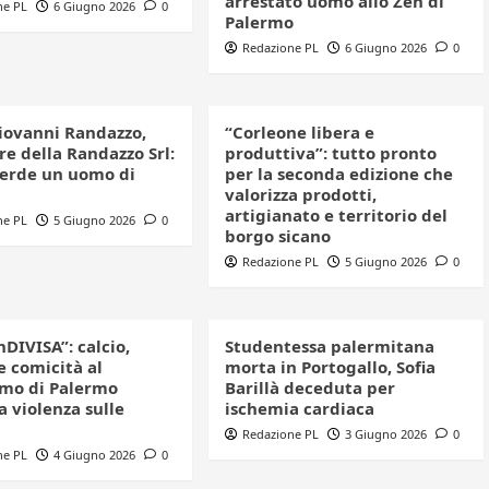
arrestato uomo allo Zen di
ne PL
6 Giugno 2026
0
Palermo
Redazione PL
6 Giugno 2026
0
iovanni Randazzo,
“Corleone libera e
e della Randazzo Srl:
produttiva”: tutto pronto
perde un uomo di
per la seconda edizione che
valorizza prodotti,
artigianato e territorio del
ne PL
5 Giugno 2026
0
borgo sicano
Redazione PL
5 Giugno 2026
0
nDIVISA”: calcio,
Studentessa palermitana
e comicità al
morta in Portogallo, Sofia
mo di Palermo
Barillà deceduta per
a violenza sulle
ischemia cardiaca
Redazione PL
3 Giugno 2026
0
ne PL
4 Giugno 2026
0