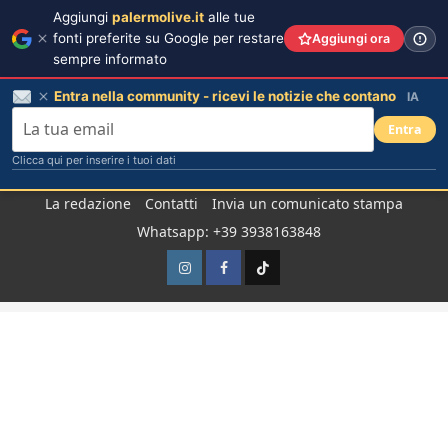
Aggiungi
palermolive.it
alle tue
fonti preferite su Google per restare
Aggiungi ora
sempre informato
Entra nella community - ricevi le notizie che contano
IA
Entra
Clicca qui per inserire i tuoi dati
Salta
La redazione
Contatti
Invia un comunicato stampa
al
Whatsapp: +39 3938163848
contenuto
Instagram
Facebook
TikTok