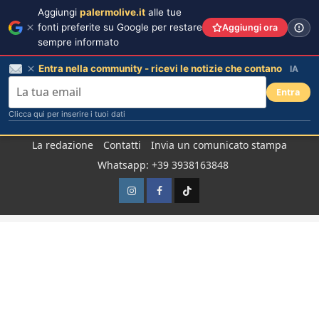
Aggiungi
palermolive.it
alle tue
fonti preferite su Google per restare
Aggiungi ora
sempre informato
Entra nella community - ricevi le notizie che contano
IA
Entra
Clicca qui per inserire i tuoi dati
Salta
La redazione
Contatti
Invia un comunicato stampa
al
Whatsapp: +39 3938163848
contenuto
Instagram
Facebook
TikTok