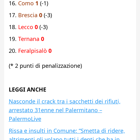
Como
1
(-1)
Brescia
0
(-3)
Lecco
0
(-3)
Ternana
0
Feralpisalò
0
(* 2 punti di penalizzazione)
LEGGI ANCHE
Nasconde il crack tra i sacchetti dei rifiuti,
arrestato 31enne nel Palermitano –
PalermoLive
Rissa e insulti in Comune: “Smetta di ridere,
altrimenti gli volano tutti i denti che ha in