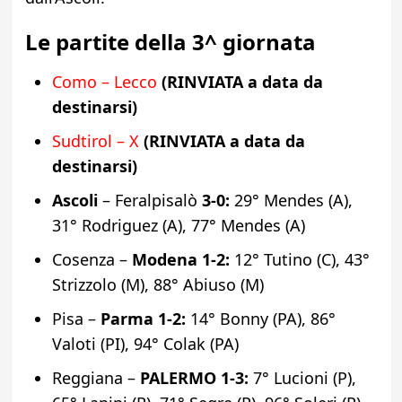
Le partite della 3^ giornata
Como – Lecco
(RINVIATA a data da
destinarsi)
Sudtirol – X
(RINVIATA a data da
destinarsi)
Ascoli
– Feralpisalò
3-0:
29° Mendes (A),
31° Rodriguez (A), 77° Mendes (A)
Cosenza –
Modena
1-2:
12° Tutino (C), 43°
Strizzolo (M), 88° Abiuso (M)
Pisa –
Parma
1-2:
14° Bonny (PA), 86°
Valoti (PI), 94° Colak (PA)
Reggiana –
PALERMO
1-3:
7° Lucioni (P),