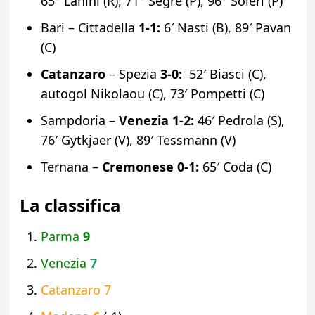
65° Lanini (R), 71° Segre (P), 96° Soleri (P)
Bari – Cittadella
1-1:
6′ Nasti (B), 89′ Pavan
(C)
Catanzaro
– Spezia
3-0:
52′ Biasci (C),
autogol Nikolaou (C), 73′ Pompetti (C)
Sampdoria –
Venezia
1-2:
46′ Pedrola (S),
76′ Gytkjaer (V), 89′ Tessmann (V)
Ternana –
Cremonese
0-1:
65′ Coda (C)
La classifica
Parma
9
Venezia
7
Catanzaro 7