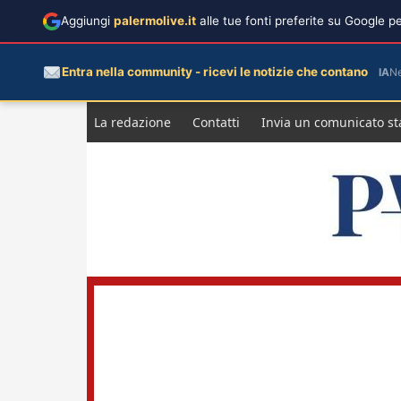
Aggiungi
palermolive.it
alle tue fonti preferite su Google 
Entra nella community - ricevi le notizie che contano
IA
N
Salta
La redazione
Contatti
Invia un comunicato s
al
contenuto