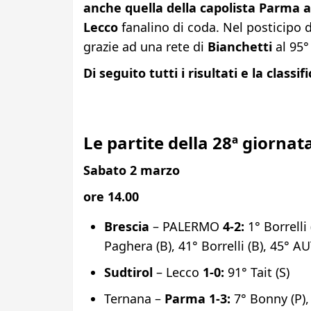
anche quella della capolista Parma a
Lecco
fanalino di coda. Nel posticipo 
grazie ad una rete di
Bianchetti
al 95°
Di seguito tutti i risultati e la classi
Le partite della 28ª giornat
Sabato 2 marzo
ore 14.00
Brescia
– PALERMO
4-2:
1° Borrelli 
Paghera (B), 41° Borrelli (B), 45° AU
Sudtirol
– Lecco
1-0:
91° Tait (S)
Ternana –
Parma 1-3:
7° Bonny (P),