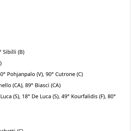
Sibilli (B)
)
40° Pohjanpalo (V), 90° Cutrone (C)
llo (CA), 89° Biasci (CA)
Luca (S), 18° De Luca (S), 49° Kourfalidis (F), 80°
chetti (C)