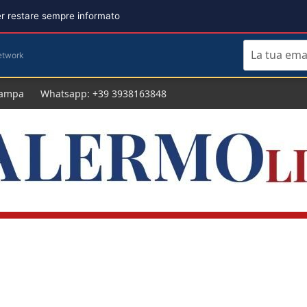
per restare sempre informato
etwork
tampa
Whatsapp: +39 3938163848