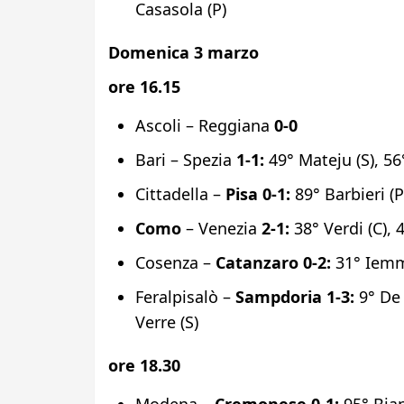
Casasola (P)
Domenica 3 marzo
ore 16.15
Ascoli – Reggiana
0-0
Bari – Spezia
1-1:
49° Mateju (S), 56° 
Cittadella –
Pisa
0-1:
89° Barbieri (P
Como
– Venezia
2-1:
38° Verdi (C), 
Cosenza –
Catanzaro 0-2:
31° Iemme
Feralpisalò –
Sampdoria
1-3:
9° De 
Verre (S)
ore 18.30
Modena –
Cremonese
0-1:
95° Bian