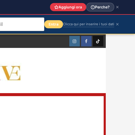
Aggiungi ora
Perche?
Entra
Clicca qui per inserire i tuoi dati
Instagram
Facebook
TikTok